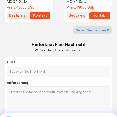
100ah
Stromversorgung
MOQ:
1 Satz
MOQ:
1 Satz
Energiespeichersystem
Solarenergie
Preis:
43000 USD
Preis:
43000 USD
Batterie
Speichersystem
Über Uns
Werksbesich
Qualitätskon
Kontakt Mit
Bestpreis
Kontakt
Bestpreis
Kontakt
Tigung
Trolle
Uns
Sehen Sie mehr an
Hinterlass Eine Nachricht
Neuigkeiten
Rechtssach
Bitte Um Ein
Wir Werden Schnell Antworten
En
Angebot
E-Mail
BIPV-Solarkollektor
Flexible Photovoltaik-Panels
Anforderung
Kurve Solardachfliesen
Bi-Pv-Dachfliesen
Monosonnenkollektor