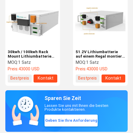
30kwh / 100kwh Rack
51.2V Lithiumbatterie
Mount Lithiumbatterie
auf einem Regal montiert
Energiespeicher
100ah 280ah
MOQ:
1 Satz
MOQ:
1 Satz
Solarstromversorgung
Energiespeicher für das
Preis:
43000 USD
Preis:
43000 USD
für Zuhause
Solarsystem
Bestpreis
Kontakt
Bestpreis
Kontakt
Sparen Sie Zeit
Lassen Sie uns mit Ihnen die besten
Produkte kontaktieren.
Geben Sie Ihre Anforderung