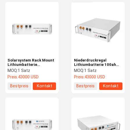
Solarsystem Rack Mount
Niederdruckregal
Lithiumbatterie
Lithiumbatterie 100ah
Energiespeicher 51.2V
51.2V Lithiumbatterie für
MOQ:
1 Satz
MOQ:
1 Satz
100ah 6000 Zyklen
die Sonnenenergie
Preis:
43000 USD
Preis:
43000 USD
Bestpreis
Kontakt
Bestpreis
Kontakt