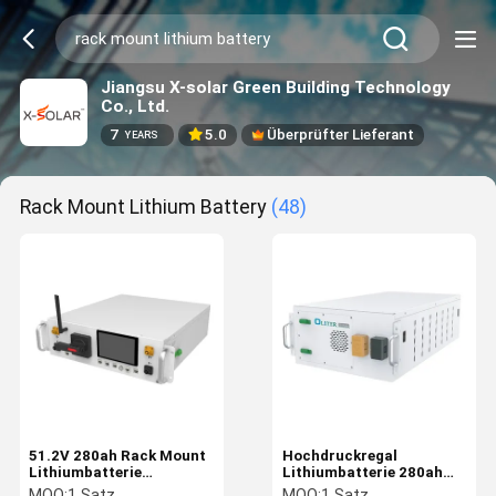
Jiangsu X-solar Green Building Technology
Co., Ltd.
7
5.0
Überprüfter Lieferant
YEARS
Rack Mount Lithium Battery
(48)
51.2V 280ah Rack Mount
Hochdruckregal
Lithiumbatterie
Lithiumbatterie 280ah
Energiespeicher / RS485
51.2V Solarbatterie
MOQ:
1 Satz
MOQ:
1 Satz