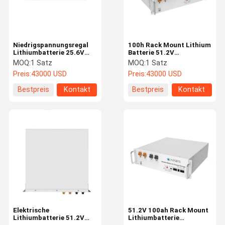
Niedrigspannungsregal
100h Rack Mount Lithium
Lithiumbatterie 25.6V
Batterie 51.2V
100ah Solar-Energie-
Solarsystem
MOQ:
1 Satz
MOQ:
1 Satz
Speicherbatterie für
Stromversorgung für
Preis:
43000 USD
Preis:
43000 USD
Zuhause
tragbare
Telekommunikation
Bestpreis
Kontakt
Bestpreis
Kontakt
Zu Hause
Produkte
Videos
VR-Show
Elektrische
51.2V 100ah Rack Mount
Lithiumbatterie 51.2V
Lithiumbatterie