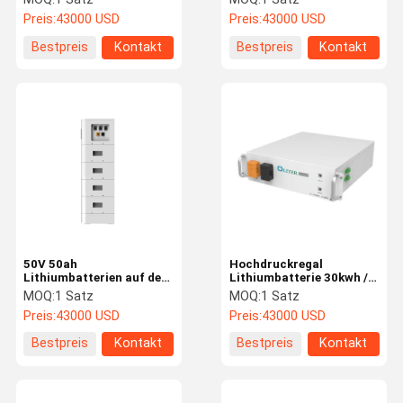
Kommunikation
Stromversorgung
Preis:
43000 USD
Preis:
43000 USD
Bestpreis
Kontakt
Bestpreis
Kontakt
50V 50ah
Hochdruckregal
Lithiumbatterien auf dem
Lithiumbatterie 30kwh /
Regal
100kwh AGM
MOQ:
1 Satz
MOQ:
1 Satz
Energiespeichersystem
Preis:
43000 USD
Preis:
43000 USD
Bestpreis
Kontakt
Bestpreis
Kontakt