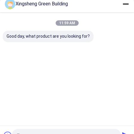
Xingsheng Green Building
Fortsetzen
bipv Solarmodule
BIPV-Produktionsmaschine
11:59 AM
Unsere Kategorien
Maschine zur Belastung von PV-Panels
Good day, what product are you looking for?
Lamellierende Maschine des thermischen Filmes
Schweißmaschine für Solarzellen
Schrank zur Speicherung von Energie
BIPV-
Flexible
Kurve
Bi-Pv-
Solarkollekto
Photovoltaik-
Solardachflie
Dachfliese
weg vom Gittersolarinverter
r
Panels
sen
Startseite
Über uns
Kontakt
Desktop Site
Sitemap
Privacy policy
Qualität
BIPV-Solarkollektor
China Fabrik.Copyright © 2026 Jiangsu