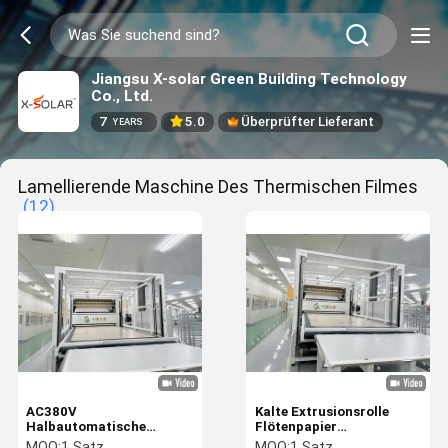
Jiangsu X-solar Green Building Technology
Co., Ltd.
7
5.0
Überprüfter Lieferant
YEARS
Lamellierende Maschine Des Thermischen Filmes
(12)
AC380V
Kalte Extrusionsrolle
Halbautomatische
Flötenpapier
Rollenflöte Papier
Thermalfilmblech
MOQ:
1 Satz
MOQ:
1 Satz