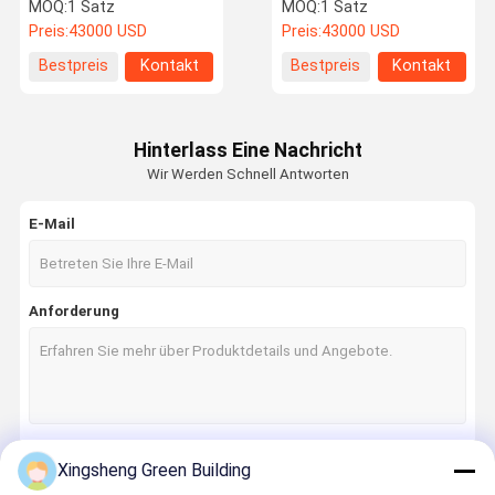
Papier Thermische
Warmdruck Trockener
MOQ:
1 Satz
MOQ:
1 Satz
Filmfolie Heißpresse
Solarmodul
Preis:
43000 USD
Preis:
43000 USD
Trockene Solarmodul
Laminationsmaschine
Produktionslinie
Automatische Qualität
Über Uns
Werksbesich
Qualitätskon
Kontakt Mit
Bestpreis
Kontakt
Bestpreis
Kontakt
Laminationsmaschine
und Nonwoven Material
Tigung
Trolle
Uns
Hinterlass Eine Nachricht
Wir Werden Schnell Antworten
Neuigkeiten
Rechtssach
Bitte Um Ein
E-Mail
En
Angebot
BIPV-Solarkollektor
Anforderung
Flexible Photovoltaik-Panels
Kurve Solardachfliesen
Bi-Pv-Dachfliesen
Xingsheng Green Building
Monosonnenkollektor
Fortsetzen