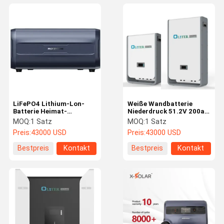
LiFePO4 Lithium-Lon-
Weiße Wandbatterie
Batterie Heimat-
Niederdruck 51.2V 200ah
Energiespeichersystem
LiFePO4
MOQ:
1 Satz
MOQ:
1 Satz
2400wh Bluetooth-
Energiespeicherbatterie
Preis:
43000 USD
Preis:
43000 USD
Ladespannung 50V
Bestpreis
Kontakt
Bestpreis
Kontakt