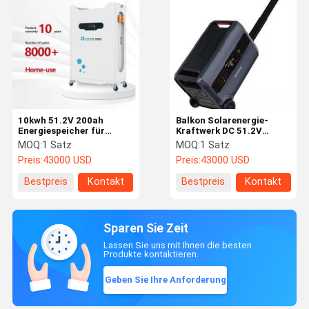
10kwh 51.2V 200ah
Balkon Solarenergie-
Energiespeicher für
Kraftwerk DC 51.2V
Haushalte Batteriepaket
Kommunikation RS485 /
MOQ:
1 Satz
MOQ:
1 Satz
100a Lade- /
RS232 / Kann
Preis:
43000 USD
Preis:
43000 USD
Entladestrom
Bestpreis
Kontakt
Bestpreis
Kontakt
Sparen Sie Zeit
Lassen Sie uns mit Ihnen die besten
Produkte kontaktieren.
Geben Sie Ihre Anforderung