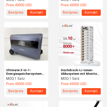
Solarbatterienbank
Preis:
43000 USD
Preis:
43000 USD
Bestpreis
Kontakt
Bestpreis
Kontakt
Ultimate 3-in-1-
Hochdruck-Li-Ionen-
Energiespeichersystem
Akkusystem mit Monitor
für Zuhause Balkon
30 kWh/100 kWh
MOQ:
1 Satz
MOQ:
1 Satz
Solarkraftwerk
Preis:
43000 USD
Preis:
43000 USD
Bestpreis
Kontakt
Bestpreis
Kontakt