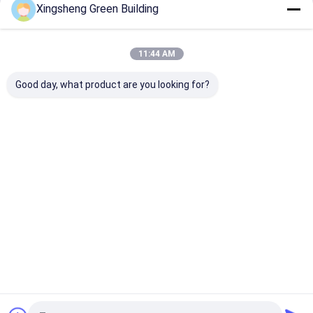
Xingsheng Green Building
Fortsetzen
bipv Solarmodule
BIPV-Produktionsmaschine
11:44 AM
Unsere Kategorien
Maschine zur Belastung von PV-Panels
Good day, what product are you looking for?
Lamellierende Maschine des thermischen Filmes
Schweißmaschine für Solarzellen
Schrank zur Speicherung von Energie
BIPV-
Flexible
Kurve
Bi-Pv-
Solarkollekto
Photovoltaik-
Solardachflie
Dachfliese
weg vom Gittersolarinverter
r
Panels
sen
Startseite
Über uns
Kontakt
Desktop Site
Sitemap
Privacy policy
Qualität
BIPV-Solarkollektor
China Fabrik.Copyright © 2026 Jiangsu