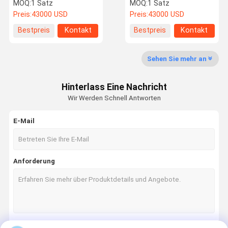
Solar System
Energiespeichersystem
MOQ:
1 Satz
MOQ:
1 Satz
Stromversorgung für
Bluetooth 2400wh
Preis:
43000 USD
Preis:
43000 USD
tragbare
Kapazität
Telekommunikation
Über Uns
Werksbesich
Qualitätskon
Kontakt Mit
Bestpreis
Kontakt
Bestpreis
Kontakt
Tigung
Trolle
Uns
Sehen Sie mehr an
Hinterlass Eine Nachricht
Neuigkeiten
Rechtssach
Bitte Um Ein
Wir Werden Schnell Antworten
En
Angebot
E-Mail
BIPV-Solarkollektor
Flexible Photovoltaik-Panels
Anforderung
Kurve Solardachfliesen
Bi-Pv-Dachfliesen
Monosonnenkollektor