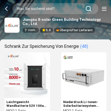
Jiangsu X-solar Green Building Technology
Co., Ltd.
7
5.0
Überprüfter Lieferant
YEARS
Schrank Zur Speicherung Von Energie
(48)
Leichtgewicht
Niederdruck Li-Ionen-
Wandbatterie 52V 100ah
Solarbatteriesystem
Energiespeichersystem
44,8V Lithium-Ionen-
MOQ:
1 Satz
MOQ:
1 Satz