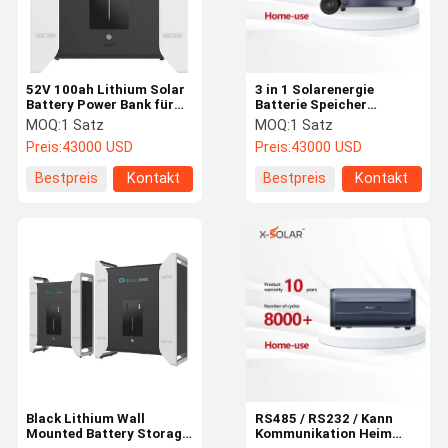
52V 100ah Lithium Solar
3 in 1 Solarenergie
Battery Power Bank für
Batterie Speicher
Niederdruck
Kraftwerk für Balkon
MOQ:
1 Satz
MOQ:
1 Satz
Wandmontierte schwarze
100ah Nennkapazität
Preis:
43000 USD
Preis:
43000 USD
Wechselrichter
Energiespeicher
Bestpreis
Kontakt
Bestpreis
Kontakt
Zu Hause
Produkte
Videos
VR-Show
Black Lithium Wall
RS485 / RS232 / Kann
Mounted Battery Storage
Kommunikation Heim