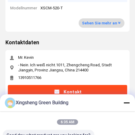
Modellnummer
XSCM-520-T
Sehen Sie mehr an
Kontaktdaten
Mr. Kevin
- Nein. Ich weiß nicht.1011, Zhengcheng Road, Stadt
Jiangyin, Provinz Jiangsu, China 214400
13910511766
Kontakt
Xingsheng Green Building
Erhalten Sie Den Besten Preis Für
6:35 AM
RS485 / RS232 / Kann Kommunikation Heim
Energiespeichersystem Bluetooth 2400wh