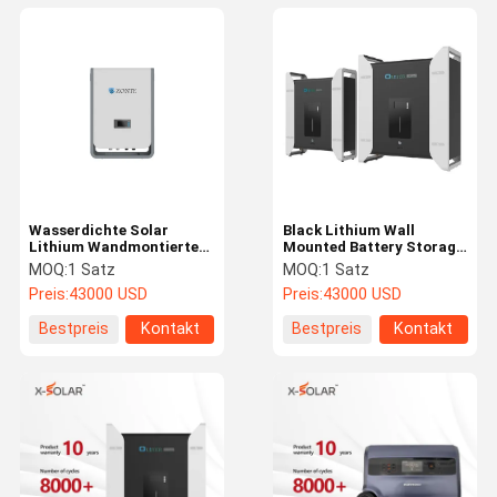
Wasserdichte Solar
Black Lithium Wall
Lithium Wandmontierte
Mounted Battery Storage
Batterie Speicher Wand
Solar System
MOQ:
1 Satz
MOQ:
1 Satz
hängender
Stromversorgung für
Preis:
43000 USD
Preis:
43000 USD
Energiespeicher
tragbare
Kondensator
Telekommunikation
Bestpreis
Kontakt
Bestpreis
Kontakt