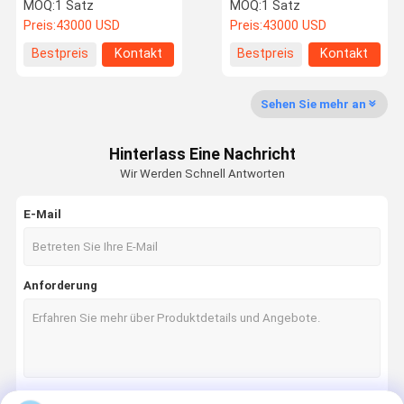
Stromversorgung
Niederdruck
MOQ:
1 Satz
MOQ:
1 Satz
Solarenergie
Wandmontierte schwarze
Preis:
43000 USD
Preis:
43000 USD
Speichersystem
Wechselrichter
Energiespeicher
Über Uns
Werksbesich
Qualitätskon
Kontakt Mit
Bestpreis
Kontakt
Bestpreis
Kontakt
Tigung
Trolle
Uns
Sehen Sie mehr an
Hinterlass Eine Nachricht
Neuigkeiten
Rechtssach
Bitte Um Ein
Wir Werden Schnell Antworten
En
Angebot
E-Mail
BIPV-Solarkollektor
Flexible Photovoltaik-Panels
Anforderung
Kurve Solardachfliesen
Bi-Pv-Dachfliesen
Monosonnenkollektor