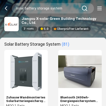
Jiangsu X-solar Green Building Technology
Co., Ltd.
7
5.0
Überprüfter Lieferant
YEARS
Solar Battery Storage System
(81)
Zuhause Wandmontiertes
Bluetooth 2400wh-
Solarbatteriespeichersystem
Energiespeichersystem
Lithiumbatteriespeicher
für die Heimtechnik
MOQ:
1 Satz
MOQ:
1 Satz