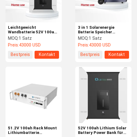
Leichtgewicht
3 in 1 Solarenergie
Wandbatterie 52V 100ah
Batterie Speicher
Energiespeichersystem
Kraftwerk für Balkon
MOQ:
1 Satz
MOQ:
1 Satz
100ah Nennkapazität
Preis:
43000 USD
Preis:
43000 USD
Bestpreis
Kontakt
Bestpreis
Kontakt
Zu Hause
Produkte
Videos
VR-Show
51.2V 100ah Rack Mount
52V 100ah Lithium Solar
Lithiumbatterie
Battery Power Bank für