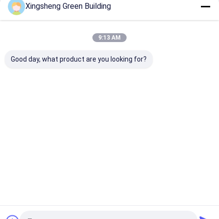
Xingsheng Green Building
Fortsetzen
bipv Solarmodule
BIPV-Produktionsmaschine
9:13 AM
Unsere Kategorien
Maschine zur Belastung von PV-Panels
Good day, what product are you looking for?
Lamellierende Maschine des thermischen Filmes
Schweißmaschine für Solarzellen
Schrank zur Speicherung von Energie
BIPV-
Flexible
Kurve
Bi-Pv-
Solarkollekto
Photovoltaik-
Solardachflie
Dachfliese
weg vom Gittersolarinverter
r
Panels
sen
Startseite
Über uns
Kontakt
Desktop Site
Sitemap
Privacy policy
Qualität
BIPV-Solarkollektor
China Fabrik.Copyright © 2026 Jiangsu