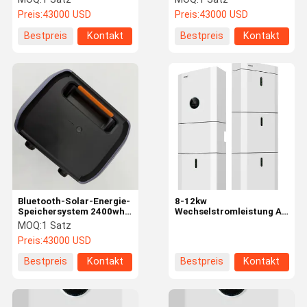
Preis:
43000 USD
Preis:
43000 USD
Bestpreis
Kontakt
Bestpreis
Kontakt
Bluetooth-Solar-Energie-
8-12kw
Speichersystem 2400wh
Wechselstromleistung All
LiFePO4 Lithium-Ionen-
in One Lithium Battery
MOQ:
1 Satz
Batteriepack 8000 Zyklen
Inverter 8kwh 12kwh
Preis:
43000 USD
Solarenergie
Speicherkapazität
Bestpreis
Kontakt
Bestpreis
Kontakt