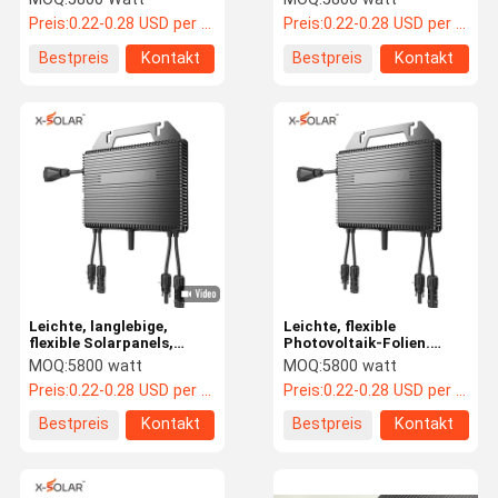
Photovoltaik
Stromerzeugung für
Preis:
0.22-0.28 USD per watt
Preis:
0.22-0.28 USD per watt
Solarenergie-Energie-
mobile Anwendungen
Panel
Bestpreis
Kontakt
Bestpreis
Kontakt
Leichte, langlebige,
Leichte, flexible
flexible Solarpanels,
Photovoltaik-Folien.
perfekt für tragbare
Dünne, flexible
MOQ:
5800 watt
MOQ:
5800 watt
Energiesysteme im Freien
Solarpanels, geeignet für
Preis:
0.22-0.28 USD per watt
Preis:
0.22-0.28 USD per watt
und Remote-
Notfall- und Backup-
Anwendungen.
Stromversorgungsanwendun
Bestpreis
Kontakt
Bestpreis
Kontakt
Wasserdicht.