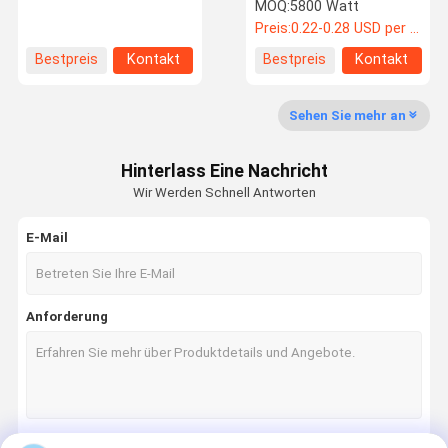
Silicon PV Panel Portable
430W 560W, Solarmodule
MOQ:
5800 Watt
Flexible Solar Panels for
in verschiedenen Größen
Preis:
0.22-0.28 USD per watt
Easy Carrying
für PV-Anlagen auf
Dächern und Carports,
Über Uns
Werksbesich
Qualitätskon
Kontakt Mit
Bestpreis
Kontakt
Bestpreis
Kontakt
Sunpower-
Tigung
Trolle
Uns
Stromerzeugung,
Solarpanel mit TÜV-, IEC-
Zertifizierung, ISO, JPEA
Sehen Sie mehr an
Hinterlass Eine Nachricht
Neuigkeiten
Rechtssach
Bitte Um Ein
Wir Werden Schnell Antworten
En
Angebot
E-Mail
BIPV-Solarkollektor
Flexible Photovoltaik-Panels
Anforderung
Kurve Solardachfliesen
Bi-Pv-Dachfliesen
Monosonnenkollektor