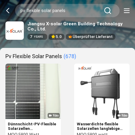
Jiangsu X-solar Green Building Technology
Co., Ltd.
7
5.0
Überprüfter Lieferant
YEARS
Pv Flexible Solar Panels
(678)
Dünnschicht-PV-Flexible
Wasserdichte flexible
Solarzellen
Solarzellen langlebige
Leichtgewicht
Leichtgewicht und
MOQ:
5800 Watt
MOQ:
5800 watt