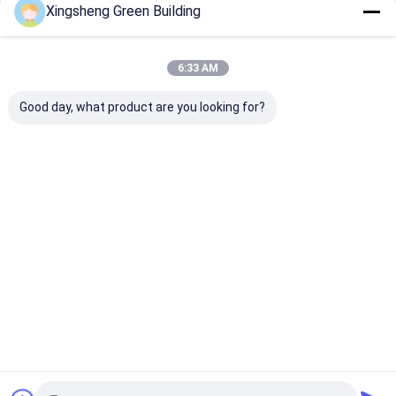
Xingsheng Green Building
Fortsetzen
bipv Solarmodule
BIPV-Produktionsmaschine
6:33 AM
Unsere Kategorien
Maschine zur Belastung von PV-Panels
Good day, what product are you looking for?
Lamellierende Maschine des thermischen Filmes
Schweißmaschine für Solarzellen
Schrank zur Speicherung von Energie
BIPV-
Flexible
Kurve
Bi-Pv-
Solarkollekto
Photovoltaik-
Solardachflie
Dachfliese
weg vom Gittersolarinverter
r
Panels
sen
Startseite
Über uns
Kontakt
Desktop Site
Sitemap
Privacy policy
Qualität
BIPV-Solarkollektor
China Fabrik.Copyright © 2026 Jiangsu