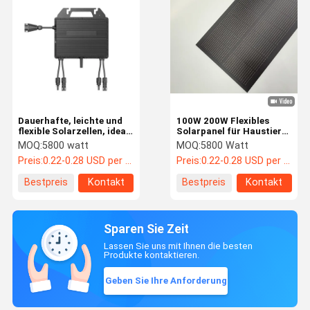
Dauerhafte, leichte und
100W 200W Flexibles
flexible Solarzellen, ideal
Solarpanel für Haustiere
für tragbare
Leichtgewicht Solar-PV-
MOQ:
5800 watt
MOQ:
5800 Watt
Energielösungen und
Modul für das Dach von
Preis:
0.22-0.28 USD per watt
Preis:
0.22-0.28 USD per watt
einfache Installation an
Wohnmobilbooten
entlegenen Orten
Bestpreis
Kontakt
Bestpreis
Kontakt
Sparen Sie Zeit
Lassen Sie uns mit Ihnen die besten
Produkte kontaktieren.
Geben Sie Ihre Anforderung