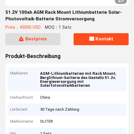
2
/
6
51.2V 100ah AGM Rack Mount Lithiumbatterie Solar-
Photovoltaik-Batterie Stromversorgung
Preis：43000 USD
MOQ：1 Satz
Bestpreis
Kontakt
Produkt-Beschreibung
Markieren
,
AGM-Lithiumbatterien mit Rack Mount
,
Berglithium-batterie des Gestells 51.2v
Energieversorgung mit
Solarfotovoltaikbatterien
Herkunftsort
China
Lieferzeit
30 Tage nach Zahlung
Markenname
OLITER
Min
1 Satz