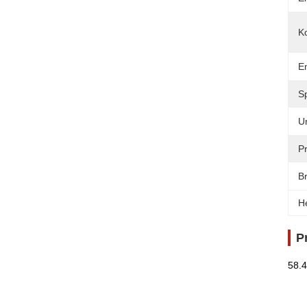
K
E
Sp
U
Pr
B
H
P
58.4