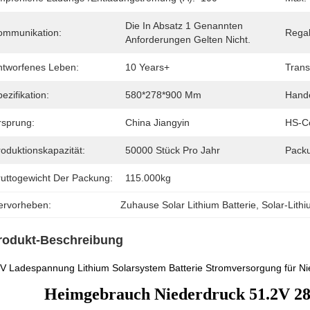
Die In Absatz 1 Genannten 
ommunikation:
Regal
Anforderungen Gelten Nicht.
ntworfenes Leben:
10 Years+
Trans
ezifikation:
580*278*900 Mm
Hand
rsprung:
China Jiangyin
HS-C
oduktionskapazität:
50000 Stück Pro Jahr
Pack
ruttogewicht Der Packung:
115.000kg
ervorheben:
Zuhause Solar Lithium Batterie
, 
Solar-Lithi
rodukt-Beschreibung
V Ladespannung Lithium Solarsystem Batterie Stromversorgung für Nie
Heimgebrauch Niederdruck 51.2V 28