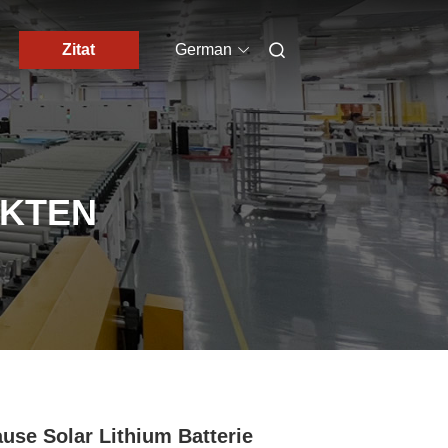
Zitat
German
UKTEN
use Solar Lithium Batterie