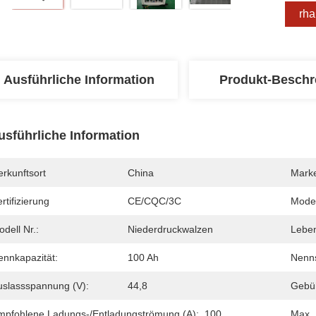
Erha
Ausführliche Information
Produkt-Beschr
usführliche Information
rkunftsort
China
Mark
rtifizierung
CE/CQC/3C
Mode
dell Nr.:
Niederdruckwalzen
Leben
ennkapazität:
100 Ah
Nenn
uslassspannung (V):
44,8
Gebü
mpfohlene Ladungs-/Entladungströmung (a):
100
Max. 