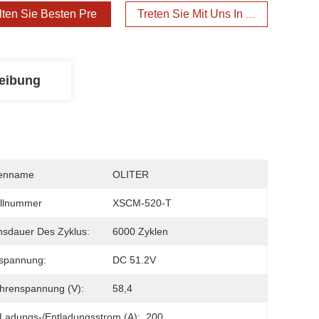
lten Sie Besten Preis
Treten Sie Mit Uns In Verbindung
eibung
enname
OLITER
llnummer
XSCM-520-T
sdauer Des Zyklus:
6000 Zyklen
spannung:
DC 51.2V
hrenspannung (V):
58,4
Ladungs-/Entladungsstrom (a):
200