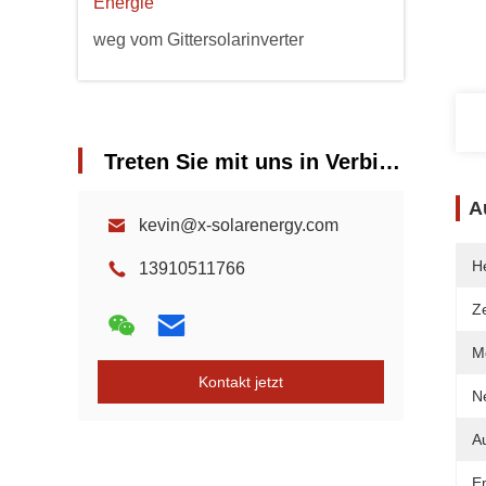
Energie
weg vom Gittersolarinverter
Treten Sie mit uns in Verbindung
A
kevin@x-solarenergy.com
He
13910511766
Ze
Mo
Kontakt jetzt
N
A
E