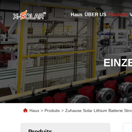
Haus
ÜBER US
Produits
V
EINZ
Haus
>
Produits
>
Zuhause Solar Lithium Batterie S
Produits