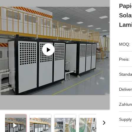
Papi
Sola
Lam
MOQ:
Preis:
Standa
Deliver
Zahlun
Supply