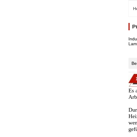
H
P
Indu
Lam
Be
Es 
Arb
Dur
Hei
wen
gef