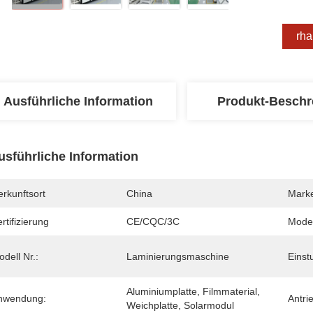
Erha
Ausführliche Information
Produkt-Beschr
usführliche Information
rkunftsort
China
Mark
rtifizierung
CE/CQC/3C
Mode
dell Nr.:
Laminierungsmaschine
Einst
Aluminiumplatte, Filmmaterial, 
nwendung:
Antri
Weichplatte, Solarmodul