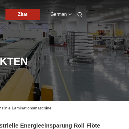
Zitat
German
UKTEN
onslinie Laminationsmaschine
strielle Energieeinsparung Roll Flöte