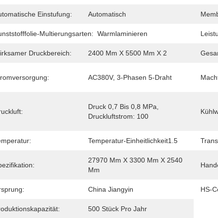
utomatische Einstufung:
Automatisch
Memb
nststofffolie-Multierungsarten:
Warmlaminieren
Leist
irksamer Druckbereich:
2400 Mm X 5500 Mm X 2
Gesa
tromversorgung:
AC380V, 3-Phasen 5-Draht
Macht
Druck 0,7 Bis 0,8 MPa, 
uckluft:
Kühlw
Druckluftstrom: 100
emperatur:
Temperatur-Einheitlichkeit1.5
Trans
27970 Mm X 3300 Mm X 2540 
ezifikation:
Hand
Mm
rsprung:
China Jiangyin
HS-C
oduktionskapazität:
500 Stück Pro Jahr