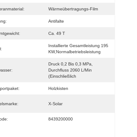
ranmaterial:
Wärmeübertragungs-Film
ung:
Antifalte
mtgewicht:
Ca. 49 T
Installierte Gesamtleistung 195 
:
KW,Normalbetriebsleistung
Druck 0,2 Bis 0,3 MPa, 
asser:
Durchfluss 2060 L/Min 
(einschließlich
portpaket:
Holzkisten
elsmarke:
X-Solar
ode:
8439200000