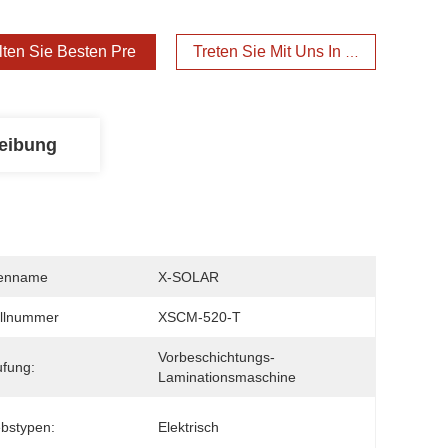
lten Sie Besten Preis
Treten Sie Mit Uns In Verbindung
eibung
enname
X-SOLAR
llnummer
XSCM-520-T
Vorbeschichtungs-
ufung:
Laminationsmaschine
ebstypen:
Elektrisch