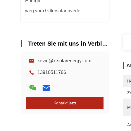
Energie
weg vom Gittersolarinverter
Treten Sie mit uns in Verbindung
kevin@x-solarenergy.com
A
13910511766
He
Ze
Kontakt jetzt
Mo
A