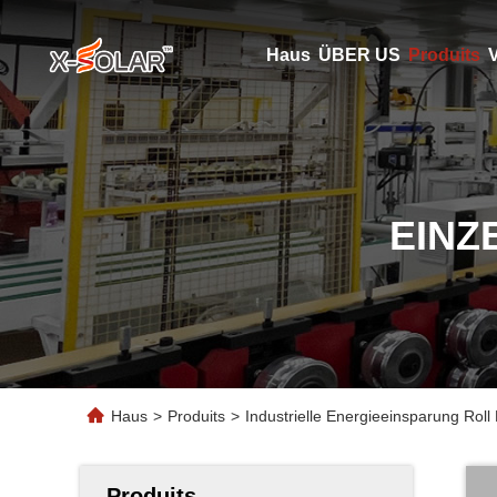
Haus
ÜBER US
Produits
V
EINZ
Haus
>
Produits
>
Industrielle Energieeinsparung Rol
Produits