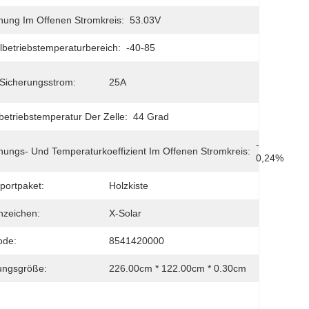
ung Im Offenen Stromkreis:
53.03V
betriebstemperaturbereich:
-40-85
Sicherungsstrom:
25A
etriebstemperatur Der Zelle:
44 Grad
- 
ungs- Und Temperaturkoeffizient Im Offenen Stromkreis:
0,24%
portpaket:
Holzkiste
nzeichen:
X-Solar
ode:
8541420000
ungsgröße:
226.00cm * 122.00cm * 0.30cm