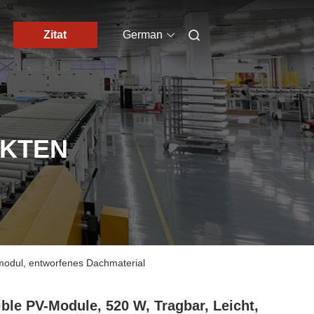
Zitat
German
UKTEN
armodul, entworfenes Dachmaterial
ible PV-Module, 520 W, Tragbar, Leicht,