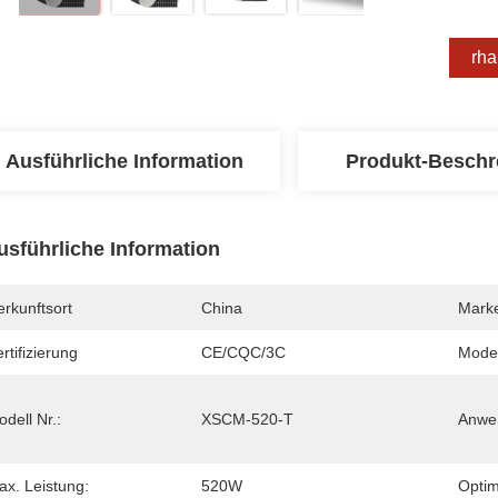
Erha
Ausführliche Information
Produkt-Beschr
usführliche Information
rkunftsort
China
Mark
rtifizierung
CE/CQC/3C
Mode
dell Nr.:
XSCM-520-T
Anwe
ax. Leistung:
520W
Optim