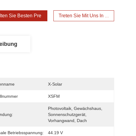
lten Sie Besten Preis
Treten Sie Mit Uns In Verbindung
eibung
enname
X-Solar
llnummer
XSFM
Photovoltaik, Gewächshaus, 
ndung:
Sonnenschutzgerät, 
Vorhangwand, Dach
ale Betriebsspannung:
44.19 V