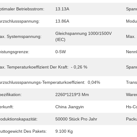
ptimaler Betriebsstrom:
13.13A
Spann
urzschlussspannung:
13.86A
Modul
Gleichspannung 1000/1500V 
ax. Systemspannung:
Max. 
(IEC)
eistungsgrenze:
0-5W
Nennb
x. Temperaturkoeffizient Der Kraft:
- 0,26 %
Spann
urzschlussspannungs-Temperaturkoeffizient:
0,04%
Trans
ezifikation:
2260*1219*3 Mm
Ware
rkunft:
China Jiangyin
Hs-C
oduktionskapazität:
50000 Stück Pro Jahr
Pack
ruttogewicht Des Pakets:
9.100 Kg