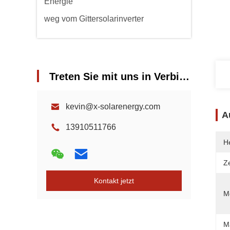
Energie
weg vom Gittersolarinverter
Treten Sie mit uns in Verbindung
kevin@x-solarenergy.com
A
13910511766
He
Ze
Kontakt jetzt
Mo
M