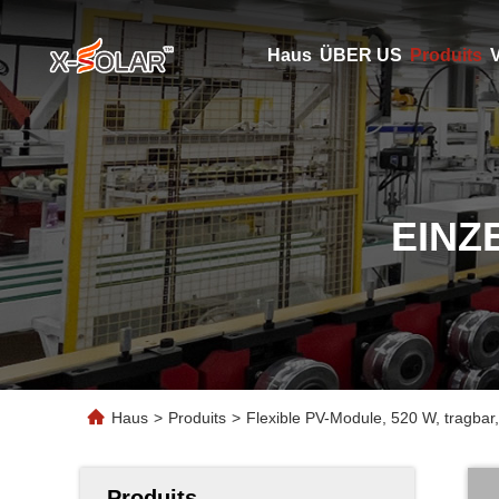
Haus
ÜBER US
Produits
V
EINZ
Haus
>
Produits
>
Flexible PV-Module, 520 W, tragbar,
Produits