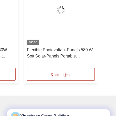
Video
860W
Flexible Photovoltaik-Panels 580 W
it
Soft Solar-Panels Portable
inimalem
Leichtgewicht Dauerhafte
Photovoltaik-Module geeignet für
den Gebrauch von Dachmaterial
Kontakt jetzt