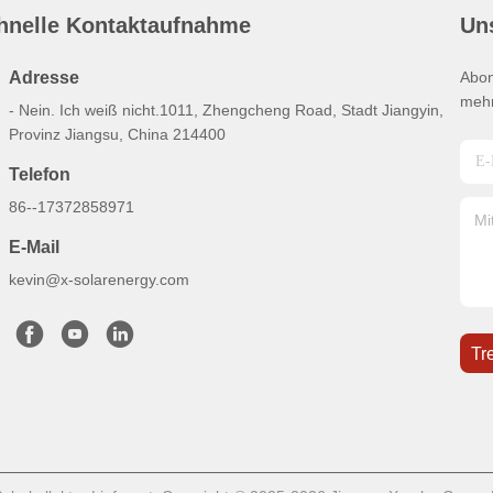
hnelle Kontaktaufnahme
Un
Adresse
Abon
mehr
- Nein. Ich weiß nicht.1011, Zhengcheng Road, Stadt Jiangyin,
Provinz Jiangsu, China 214400
Telefon
86--17372858971
E-Mail
kevin@x-solarenergy.com
Tr