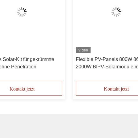
Video
s Solar-Kit für gekrümmte
Flexible PV-Panels 800W 
ohne Penetration
2000W BIPV-Solarmodule m
leichter Konstruktion und m
Stromverlust bei hohen
Temperaturen
Kontakt jetzt
Kontakt jetzt