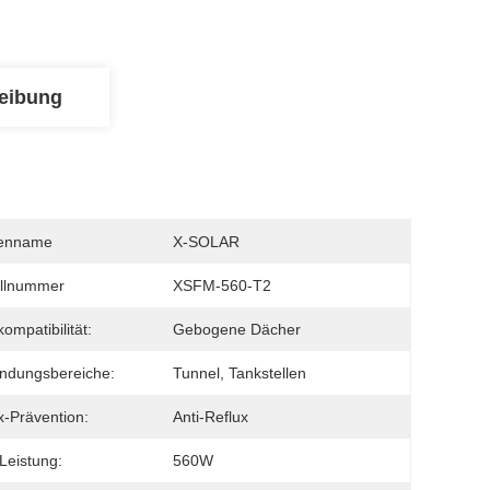
eibung
enname
X-SOLAR
llnummer
XSFM-560-T2
ompatibilität:
Gebogene Dächer
ndungsbereiche:
Tunnel, Tankstellen
x-Prävention:
Anti-Reflux
Leistung:
560W