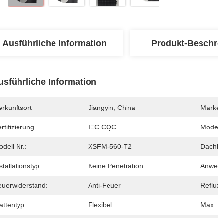
Ausführliche Information
Produkt-Beschr
usführliche Information
rkunftsort
Jiangyin, China
Mark
rtifizierung
IEC CQC
Mode
dell Nr.:
XSFM-560-T2
Dachk
stallationstyp:
Keine Penetration
Anwe
euerwiderstand:
Anti-Feuer
Reflu
attentyp:
Flexibel
Max. 