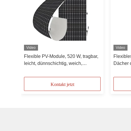
Video
Video
ar
Flexible PV-Module, 520 W, tragbar,
Flexible
r mit
leicht, dünnschichtig, weich,
Dächer 
Solarzellen-Panel, monokristallines
Solarmodul, entworfenes
Dachmaterial
Kontakt jetzt