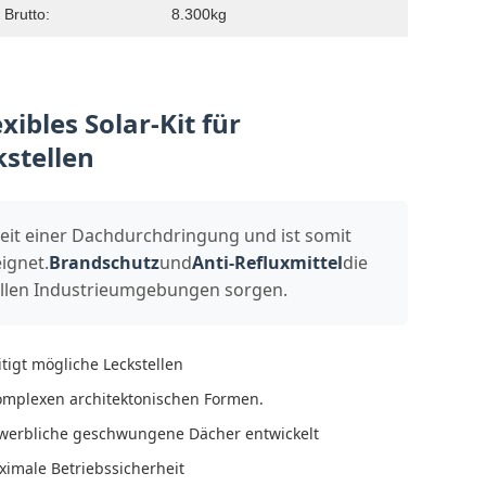
 Brutto:
8.300kg
ibles Solar-Kit für
stellen
gkeit einer Dachdurchdringung und ist somit
ignet.
Brandschutz
und
Anti-Refluxmittel
die
ollen Industrieumgebungen sorgen.
tigt mögliche Leckstellen
omplexen architektonischen Formen.
gewerbliche geschwungene Dächer entwickelt
ximale Betriebssicherheit