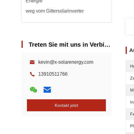
Energie
weg vom Gittersolarinverter
Treten Sie mit uns in Verbindung
A
kevin@x-solarenergy.com
He
13910511766
Ze
Mo
In
Kontakt jetzt
F
Pl