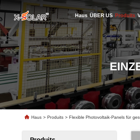
Haus
ÜBER US
Produits
V
EINZ
Haus
>
Produits
>
Flexible Photovoltaik-Panels für 
Produits