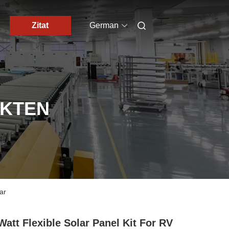
Zitat
German
UKTEN
ar
Watt Flexible Solar Panel Kit For RV