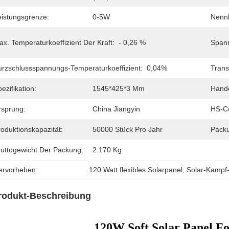
eistungsgrenze:
0-5W
Nennb
x. Temperaturkoeffizient Der Kraft:
- 0,26 %
Spann
urzschlussspannungs-Temperaturkoeffizient:
0,04%
Trans
ezifikation:
1545*425*3 Mm
Hand
rsprung:
China Jiangyin
HS-C
oduktionskapazität:
50000 Stück Pro Jahr
Pack
ruttogewicht Der Packung:
2.170 Kg
ervorheben:
120 Watt flexibles Solarpanel
, 
Solar-Kampf
rodukt-Beschreibung
120W Soft Solar Panel Fo