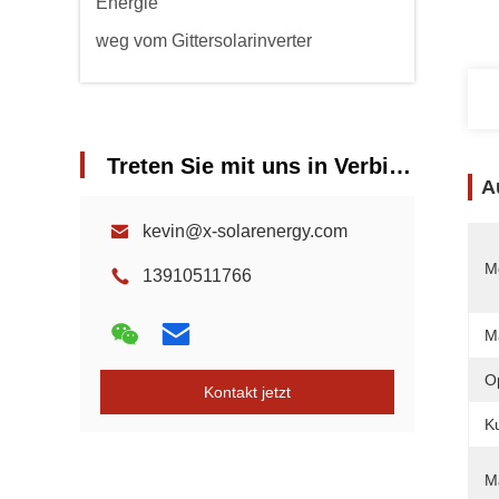
Energie
weg vom Gittersolarinverter
Treten Sie mit uns in Verbindung
A
kevin@x-solarenergy.com
Mo
13910511766
M
O
Kontakt jetzt
K
M