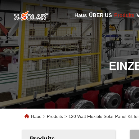
Haus
ÜBER US
Produits
V
EINZ
Haus
>
Produits
>
120 Watt Flexible Solar Panel Kit 
Produits