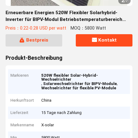
2
/
7
Erneuerbare Energien 520W Flexibler Solarhybrid-
Inverter für BIPV-Modul Betriebstemperaturbereich
-40-85
Preis：0.22-0.28 USD per watt
MOQ：5800 Watt
Bestpreis
Kontakt
Produkt-Beschreibung
Markieren
520W flexibler Solar-Hybrid-
Wechselrichter
,
,
Solarwechselrichter für BIPV-Module
Wechselrichter für flexible PV-Module
Herkunftsort
China
Lieferzeit
15 Tage nach Zahlung
Markenname
X-solar
Min
5800 Watt