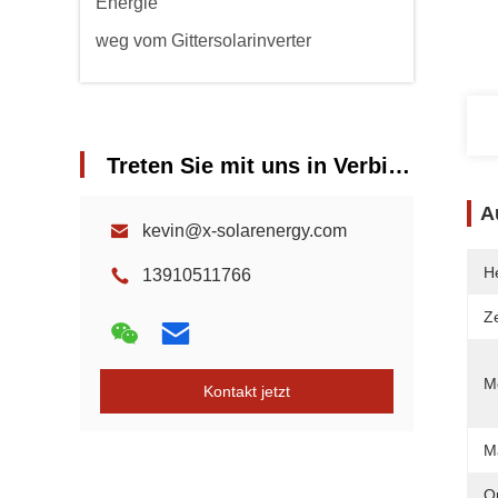
Energie
weg vom Gittersolarinverter
Treten Sie mit uns in Verbindung
A
kevin@x-solarenergy.com
He
13910511766
Ze
Mo
Kontakt jetzt
M
O