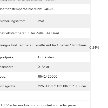
betriebstemperaturbereich:
-40-85
Sicherungsstrom:
25A
etriebstemperatur Der Zelle:
44 Grad
- 
ungs- Und Temperaturkoeffizient Im Offenen Stromkreis:
0,24%
portpaket:
Holzkisten
elsmarke:
X-Solar
ode:
8541420000
ungsgröße:
226.00cm * 122.00cm * 0.30cm
le BIPV solar module
, 
roof-mounted soft solar panel