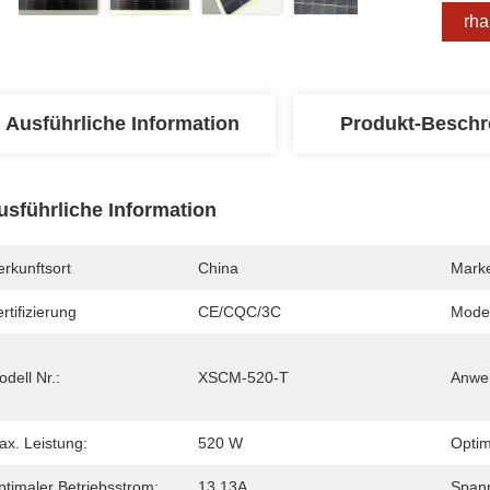
Erha
Ausführliche Information
Produkt-Beschr
usführliche Information
rkunftsort
China
Mark
rtifizierung
CE/CQC/3C
Mode
dell Nr.:
XSCM-520-T
Anwe
ax. Leistung:
520 W
Optim
ptimaler Betriebsstrom:
13.13A
Spann