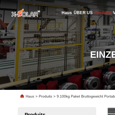
Haus
ÜBER US
Produits
V
EINZ
Haus
>
Produits
>
9.100kg Paket Bruttogewicht Porta
Produits