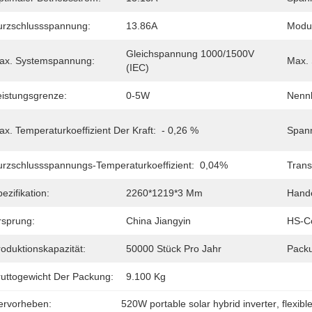
urzschlussspannung:
13.86A
Modul
Gleichspannung 1000/1500V 
ax. Systemspannung:
Max. 
(IEC)
eistungsgrenze:
0-5W
Nennb
x. Temperaturkoeffizient Der Kraft:
- 0,26 %
Spann
urzschlussspannungs-Temperaturkoeffizient:
0,04%
Trans
ezifikation:
2260*1219*3 Mm
Hand
rsprung:
China Jiangyin
HS-C
oduktionskapazität:
50000 Stück Pro Jahr
Pack
ruttogewicht Der Packung:
9.100 Kg
ervorheben:
520W portable solar hybrid inverter
, 
flexib