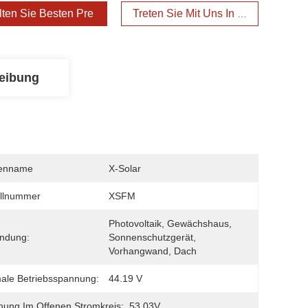
lten Sie Besten Preis
Treten Sie Mit Uns In Verbindung
eibung
enname
X-Solar
llnummer
XSFM
Photovoltaik, Gewächshaus, 
ndung:
Sonnenschutzgerät, 
Vorhangwand, Dach
ale Betriebsspannung:
44.19 V
ung Im Offenen Stromkreis:
53.03V