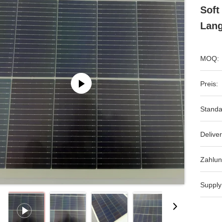
Soft
Lang
MOQ:
Preis:
Standa
Deliver
Zahlun
Supply