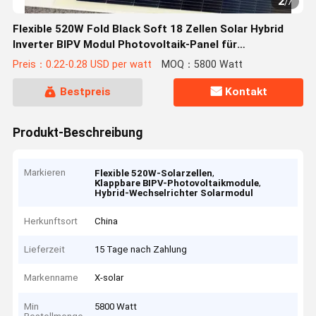
2
/
7
Flexible 520W Fold Black Soft 18 Zellen Solar Hybrid
Inverter BIPV Modul Photovoltaik-Panel für
Vielseitigkeit und Leistung
Preis：0.22-0.28 USD per watt
MOQ：5800 Watt
Bestpreis
Kontakt
Produkt-Beschreibung
Markieren
,
Flexible 520W-Solarzellen
,
Klappbare BIPV-Photovoltaikmodule
Hybrid-Wechselrichter Solarmodul
Herkunftsort
China
Lieferzeit
15 Tage nach Zahlung
Markenname
X-solar
Min
5800 Watt