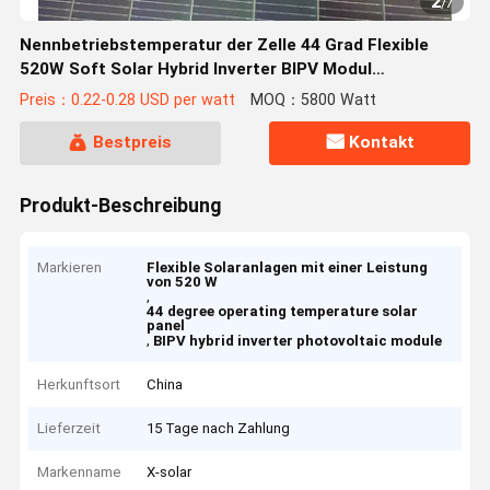
2
/
7
Nennbetriebstemperatur der Zelle 44 Grad Flexible
520W Soft Solar Hybrid Inverter BIPV Modul
Photovoltaik Panel
Preis：0.22-0.28 USD per watt
MOQ：5800 Watt
Bestpreis
Kontakt
Produkt-Beschreibung
Markieren
Flexible Solaranlagen mit einer Leistung
von 520 W
,
44 degree operating temperature solar
panel
,
BIPV hybrid inverter photovoltaic module
Herkunftsort
China
Lieferzeit
15 Tage nach Zahlung
Markenname
X-solar