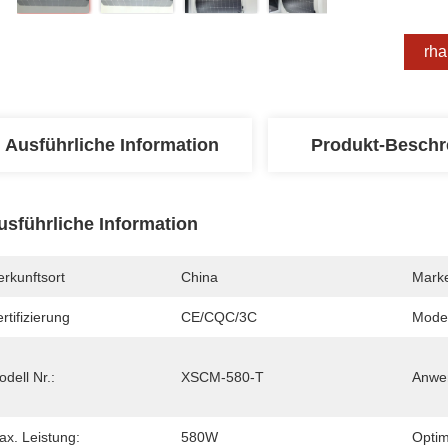
Erha
Ausführliche Information
Produkt-Beschr
usführliche Information
rkunftsort
China
Mark
rtifizierung
CE/CQC/3C
Mode
dell Nr.:
XSCM-580-T
Anwe
ax. Leistung:
580W
Optim