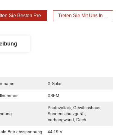
lten Sie Besten Preis
Treten Sie Mit Uns In Verbindung
eibung
enname
X-Solar
llnummer
XSFM
Photovoltaik, Gewächshaus, 
ndung:
Sonnenschutzgerät, 
Vorhangwand, Dach
ale Betriebsspannung:
44.19 V