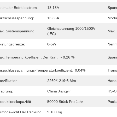
ptimaler Betriebsstrom:
13.13A
Spann
urzschlussspannung:
13.86A
Modul
Gleichspannung 1000/1500V 
ax. Systemspannung:
Max. 
(IEC)
eistungsgrenze:
0-5W
Nennb
x. Temperaturkoeffizient Der Kraft:
- 0,26 %
Spann
urzschlussspannungs-Temperaturkoeffizient:
0,04%
Trans
ezifikation:
2260*1219*3 Mm
Hand
rsprung:
China Jiangyin
HS-C
oduktionskapazität:
50000 Stück Pro Jahr
Pack
ruttogewicht Der Packung:
9.100 Kg