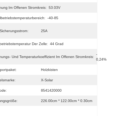
ung Im Offenen Stromkreis:
53.03V
betriebstemperaturbereich:
-40-85
Sicherungsstrom:
25A
etriebstemperatur Der Zelle:
44 Grad
- 
ungs- Und Temperaturkoeffizient Im Offenen Stromkreis:
0,24%
portpaket:
Holzkisten
elsmarke:
X-Solar
ode:
8541420000
ungsgröße:
226.00cm * 122.00cm * 0.30cm