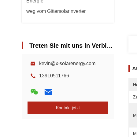
Energie
weg vom Gittersolarinverter
Treten Sie mit uns in Verbindung
kevin@x-solarenergy.com
A
13910511766
He
Ze
Kontakt jetzt
Mo
M