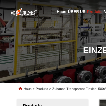
Haus
ÜBER US
Produits
V
EINZ
Haus
>
Produits
>
Zuhause Transparent Flexibel 580W 
Produits