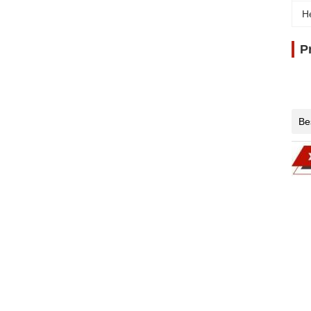
H
P
Be