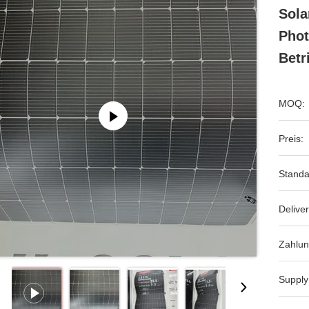
Sola
Phot
Betr
MOQ:
Preis:
Standa
Deliver
Zahlun
Supply