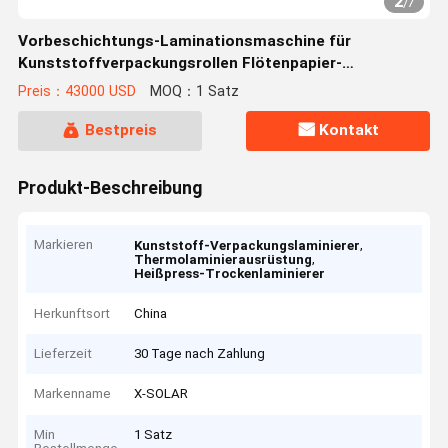
2
/
7
Vorbeschichtungs-Laminationsmaschine für
Kunststoffverpackungsrollen Flötenpapier-
Wärmefilmblatt-Hotpress-Trockenlaminierungsgeräte
Preis：43000 USD
MOQ：1 Satz
Bestpreis
Kontakt
Produkt-Beschreibung
Markieren
,
Kunststoff-Verpackungslaminierer
,
Thermolaminierausrüstung
Heißpress-Trockenlaminierer
Herkunftsort
China
Lieferzeit
30 Tage nach Zahlung
Markenname
X-SOLAR
Min
1 Satz