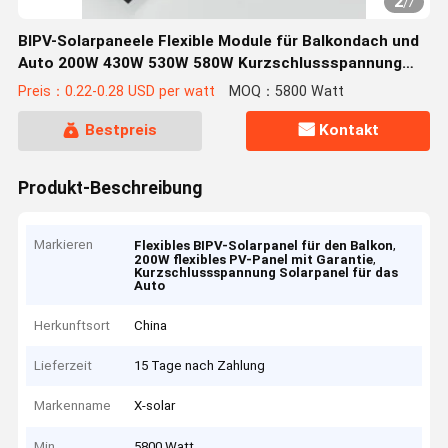
2
/
7
BIPV-Solarpaneele Flexible Module für Balkondach und
Auto 200W 430W 530W 580W Kurzschlussspannung
13,26A
Preis：0.22-0.28 USD per watt
MOQ：5800 Watt
Bestpreis
Kontakt
Produkt-Beschreibung
Markieren
,
Flexibles BIPV-Solarpanel für den Balkon
,
200W flexibles PV-Panel mit Garantie
Kurzschlussspannung Solarpanel für das
Auto
Herkunftsort
China
Lieferzeit
15 Tage nach Zahlung
Markenname
X-solar
Min
5800 Watt