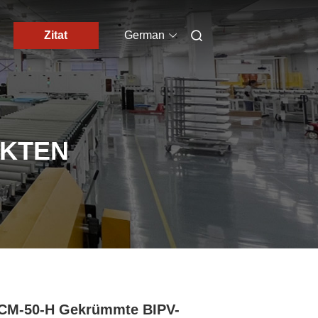
Zitat
German
UKTEN
CM-50-H Gekrümmte BIPV-