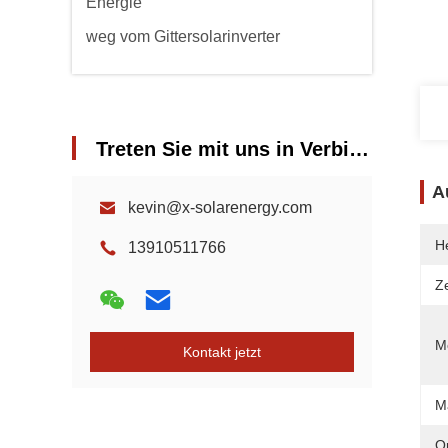
Energie
weg vom Gittersolarinverter
Treten Sie mit uns in Verbindung
A
kevin@x-solarenergy.com
He
13910511766
Ze
Mo
Kontakt jetzt
M
O