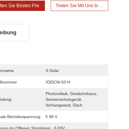
lten Sie Besten Preis
Treten Sie Mit Uns In Verbindung
eibung
enname
X-Solar
llnummer
XSDCM-50-H
Photovoltaik, Gewächshaus, 
ndung:
Sonnenschutzgerät, 
Vorhangwand, Dach
ale Betriebsspannung:
5.98 V
ung Im Offenen Stromkreis:
6.69V