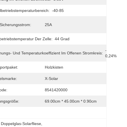
betriebstemperaturbereich:
-40-85
Sicherungsstrom:
25A
etriebstemperatur Der Zelle:
44 Grad
- 
ungs- Und Temperaturkoeffizient Im Offenen Stromkreis:
0,24%
portpaket:
Holzkisten
elsmarke:
X-Solar
ode:
8541420000
ungsgröße:
69.00cm * 45.00cm * 0.90cm
 Doppelglas-Solarfliese
, 