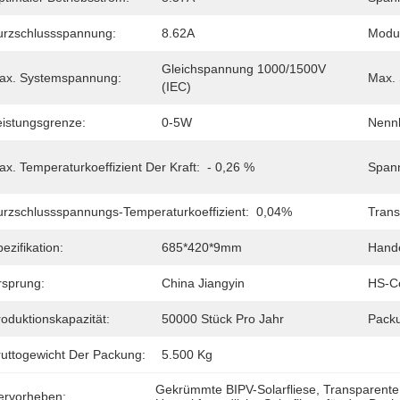
urzschlussspannung:
8.62A
Modul
Gleichspannung 1000/1500V 
ax. Systemspannung:
Max. 
(IEC)
eistungsgrenze:
0-5W
Nennb
x. Temperaturkoeffizient Der Kraft:
- 0,26 %
Spann
urzschlussspannungs-Temperaturkoeffizient:
0,04%
Trans
ezifikation:
685*420*9mm
Hand
rsprung:
China Jiangyin
HS-C
oduktionskapazität:
50000 Stück Pro Jahr
Pack
ruttogewicht Der Packung:
5.500 Kg
Gekrümmte BIPV-Solarfliese
, 
Transparente
ervorheben: