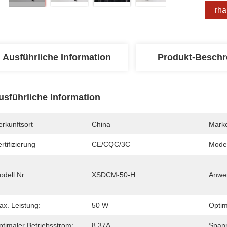
Erha
Ausführliche Information
Produkt-Beschr
usführliche Information
rkunftsort
China
Mark
rtifizierung
CE/CQC/3C
Mode
dell Nr.:
XSDCM-50-H
Anwe
ax. Leistung:
50 W
Optim
ptimaler Betriebsstrom:
8.37A
Spann