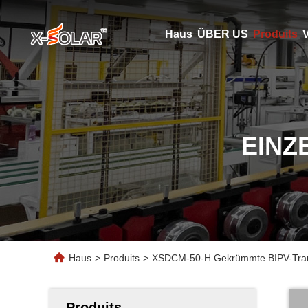
Haus
ÜBER US
Produits
V
EINZ
Haus
>
Produits
>
XSDCM-50-H Gekrümmte BIPV-Transp
Produits