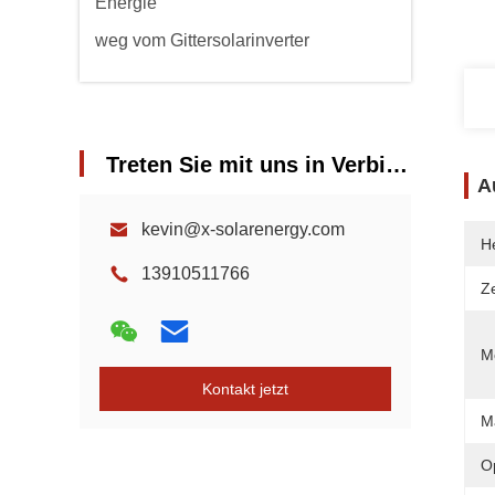
Energie
weg vom Gittersolarinverter
Treten Sie mit uns in Verbindung
A
kevin@x-solarenergy.com
He
13910511766
Ze
Mo
Kontakt jetzt
M
O