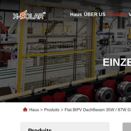
Haus
ÜBER US
Produits
V
EINZ
Haus
>
Produits
>
Flat BIPV Dachfliesen 35W / 87W Gl
Produits