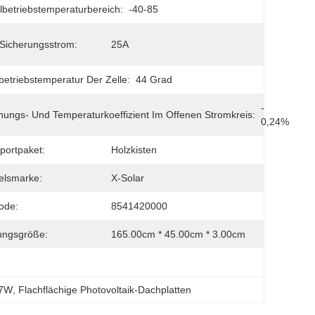
betriebstemperaturbereich:
-40-85
Sicherungsstrom:
25A
etriebstemperatur Der Zelle:
44 Grad
- 
ungs- Und Temperaturkoeffizient Im Offenen Stromkreis:
0,24%
portpaket:
Holzkisten
elsmarke:
X-Solar
ode:
8541420000
ungsgröße:
165.00cm * 45.00cm * 3.00cm
87W
, 
Flachflächige Photovoltaik-Dachplatten