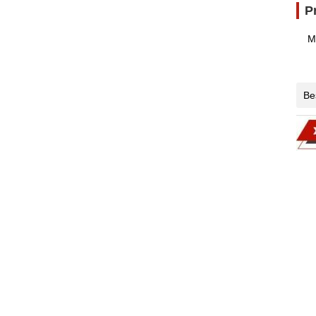
P
M
Be