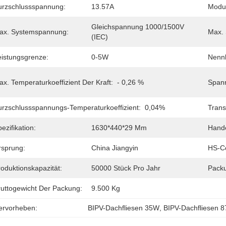
urzschlussspannung:
13.57A
Modul
Gleichspannung 1000/1500V 
ax. Systemspannung:
Max. 
(IEC)
eistungsgrenze:
0-5W
Nennb
x. Temperaturkoeffizient Der Kraft:
- 0,26 %
Spann
urzschlussspannungs-Temperaturkoeffizient:
0,04%
Trans
ezifikation:
1630*440*29 Mm
Hand
rsprung:
China Jiangyin
HS-C
oduktionskapazität:
50000 Stück Pro Jahr
Pack
ruttogewicht Der Packung:
9.500 Kg
ervorheben:
BIPV-Dachfliesen 35W
, 
BIPV-Dachfliesen 