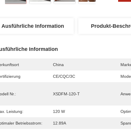
Ausführliche Information
Produkt-Beschr
usführliche Information
rkunftsort
China
Mark
rtifizierung
CE/CQC/3C
Mode
dell Nr.:
XSDFM-120-T
Anwe
ax. Leistung:
120 W
Optim
ptimaler Betriebsstrom:
12.89A
Spann