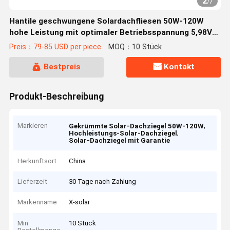
2
/
7
Hantile geschwungene Solardachfliesen 50W-120W
hohe Leistung mit optimaler Betriebsspannung 5,98V
und Gesamtgewicht des Pakets 5,500kg
Preis：79-85 USD per piece
MOQ：10 Stück
Bestpreis
Kontakt
Produkt-Beschreibung
Markieren
,
Gekrümmte Solar-Dachziegel 50W-120W
,
Hochleistungs-Solar-Dachziegel
Solar-Dachziegel mit Garantie
Herkunftsort
China
Lieferzeit
30 Tage nach Zahlung
Markenname
X-solar
Min
10 Stück