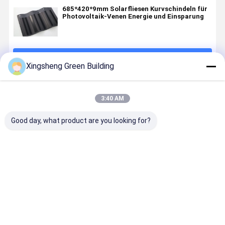
685*420*9mm Solarfliesen Kurvschindeln für
Photovoltaik-Venen Energie und Einsparung
Fortsetzen
Xingsheng Green Building
Empfohlene Produkte
3:40 AM
Good day, what product are you looking for?
Villa Solar
Sonnenschatten
Kurve Solar-
32W 50W
PV-
gekrümmte
Fotototähle
geschwun
Dachfliesen
Solardachfliesen
Dachschindeln
Solardachf
gekrümmte
Kurzschluss
für
PV-
Farbe
Spannung
Gewächshaus
Solarflies
Bestpreis
Bestpreis
Bestpreis
Bestprei
Solarpaneel
8,62A
Sonnenschatten-
Max-
integrierte
Dünnfilm
Gerät
Systemsp
Photovoltaik-
BIPV
DC 1000 /