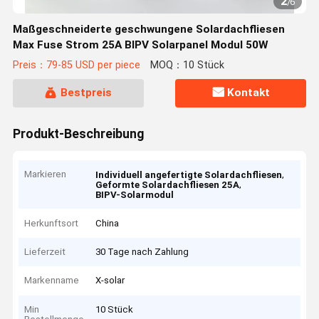
2
/
6
Maßgeschneiderte geschwungene Solardachfliesen
Max Fuse Strom 25A BIPV Solarpanel Modul 50W
Preis：79-85 USD per piece
MOQ：10 Stück
Bestpreis
Kontakt
Produkt-Beschreibung
Markieren
,
Individuell angefertigte Solardachfliesen
,
Geformte Solardachfliesen 25A
BIPV-Solarmodul
Herkunftsort
China
Lieferzeit
30 Tage nach Zahlung
Markenname
X-solar
Min
10 Stück