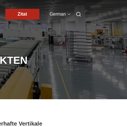
Zitat
German
UKTEN
rhafte Vertikale