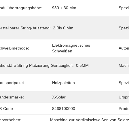
odulübertragungshöhe:
980 ± 30 Mm
Spezi
rstellbarer String-Ausstand:
2 Bis 6 Mm
Spezi
Elektromagnetisches 
chweißmethode:
Autom
Schweißen
ekundäre String Platzierung Genauigkeit:
0.5MM
Macht
ransportpaket:
Holzpaletten
Spezif
andelsmarke:
X-Solar
Urspr
S-Code:
8468100000
Produ
ervorheben:
Maschine zur Vertikalschweißen von Solarz