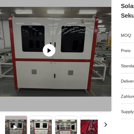
Sola
Seku
MOQ:
Preis:
Standa
Deliver
Zahlun
Supply