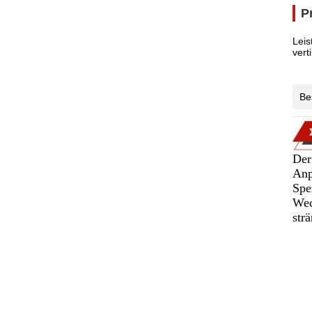
P
Leis
verti
Be
Der
Anp
Spe
Wec
str