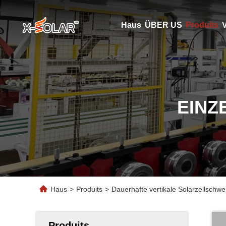
Haus
ÜBER US
Produits
V
EINZ
Haus
>
Produits
>
Dauerhafte vertikale Solarzellsch
Produits