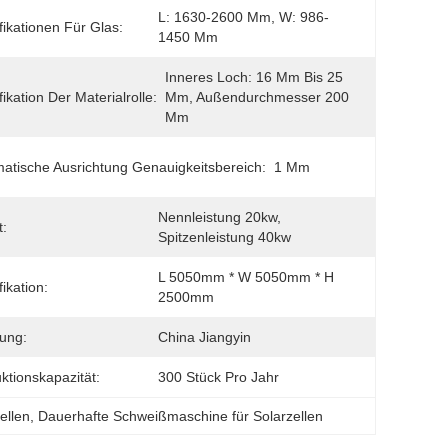
L: 1630-2600 Mm, W: 986-
fikationen Für Glas:
1450 Mm
Inneres Loch: 16 Mm Bis 25 
fikation Der Materialrolle:
Mm, Außendurchmesser 200 
Mm
atische Ausrichtung Genauigkeitsbereich:
1 Mm
Nennleistung 20kw, 
:
Spitzenleistung 40kw
L 5050mm * W 5050mm * H 
ikation:
2500mm
ung:
China Jiangyin
ktionskapazität:
300 Stück Pro Jahr
ellen
, 
Dauerhafte Schweißmaschine für Solarzellen