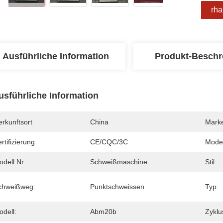
Erha
Ausführliche Information
Produkt-Beschr
usführliche Information
rkunftsort
China
Mark
rtifizierung
CE/CQC/3C
Mode
dell Nr.:
Schweißmaschine
Stil:
chweißweg:
Punktschweissen
Typ:
odell:
Abm20b
Zyklu