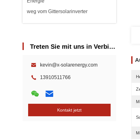
Energie
weg vom Gittersolarinverter
Treten Sie mit uns in Verbindung
A
kevin@x-solarenergy.com
He
13910511766
Ze
Mo
Kontakt jetzt
S
M