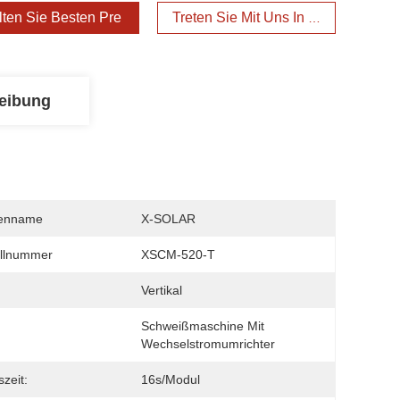
lten Sie Besten Preis
Treten Sie Mit Uns In Verbindung
eibung
enname
X-SOLAR
llnummer
XSCM-520-T
Vertikal
Schweißmaschine Mit 
Wechselstromumrichter
szeit:
16s/Modul