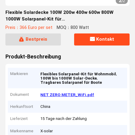
2
/
2
Flexible Solardecke 100W 200w 400w 600w 800W
1000W Solarpanel-Kit für
Wohnwagen/Boote/Heimsysteme
Preis：366 Euro per set
MOQ：800 Watt
Bestpreis
Kontakt
Produkt-Beschreibung
Markieren
,
Flexibles Solarpanel-Kit für Wohnmobil
,
100W bis 1000W Solar-Decke
Tragbares Solarpanel für Boote
Dokument
NET ZERO METER_WiFi.pdf
Herkunftsort
China
Lieferzeit
15 Tage nach der Zahlung
Markenname
X-solar