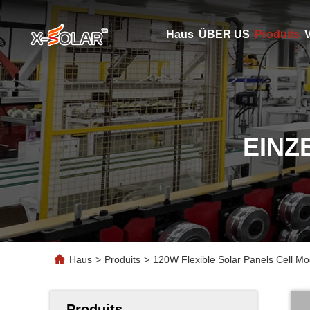
Haus
ÜBER US
Produits
V
EINZ
Haus
>
Produits
>
120W Flexible Solar Panels Cell M
Produits