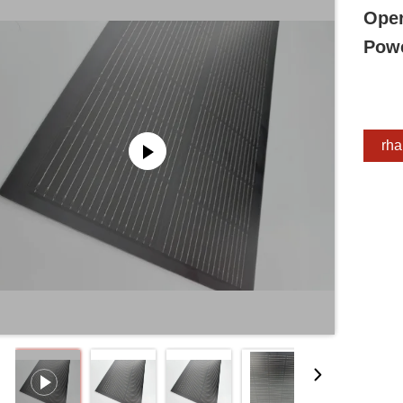
Oper
Powe
Erha