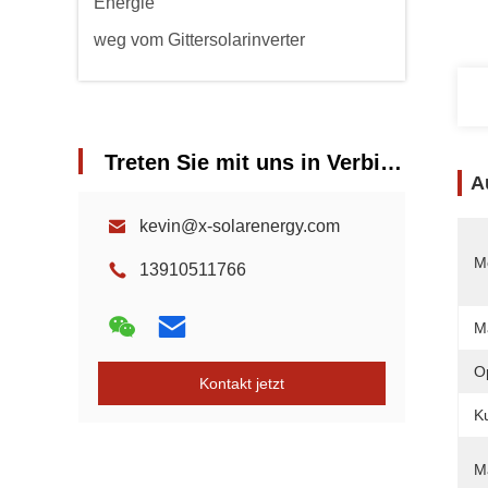
Energie
weg vom Gittersolarinverter
Treten Sie mit uns in Verbindung
A
kevin@x-solarenergy.com
Mo
13910511766
M
O
Kontakt jetzt
K
M