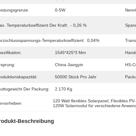
eistungsgrenze:
0-5W
Nennb
x. Temperaturkoeffizient Der Kraft:
- 0,26 %
Spann
urzschlussspannungs-Temperaturkoeffizient:
0,04%
Trans
ezifikation:
1545*425*3 Mm
Hand
rsprung:
China Jiangyin
HS-C
oduktionskapazität:
50000 Stück Pro Jahr
Pack
ruttogewicht Der Packung:
2.170 Kg
120 Watt flexibles Solarpanel
, 
Flexibles PV
ervorheben:
120W Solarmodul für verschiedene Anwe
rodukt-Beschreibung