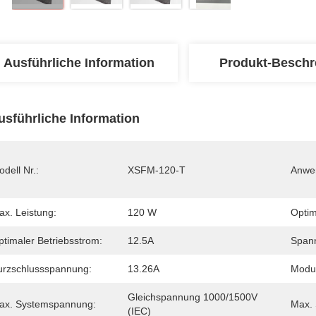
Ausführliche Information
Produkt-Beschr
usführliche Information
dell Nr.:
XSFM-120-T
Anwe
ax. Leistung:
120 W
Optim
ptimaler Betriebsstrom:
12.5A
Spann
urzschlussspannung:
13.26A
Modul
Gleichspannung 1000/1500V 
ax. Systemspannung:
Max. 
(IEC)