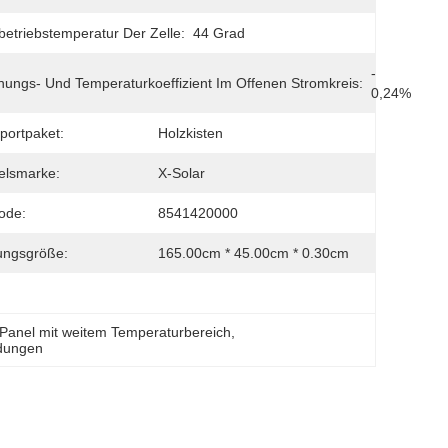
etriebstemperatur Der Zelle:
44 Grad
- 
ungs- Und Temperaturkoeffizient Im Offenen Stromkreis:
0,24%
portpaket:
Holzkisten
elsmarke:
X-Solar
ode:
8541420000
ungsgröße:
165.00cm * 45.00cm * 0.30cm
-Panel mit weitem Temperaturbereich
, 
ndungen