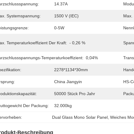
urzschlussspannung:
14.37A
Modul
ax. Systemspannung:
1500 V (IEC)
Max. 
eistungsgrenze:
0-5W
Nennb
x. Temperaturkoeffizient Der Kraft:
- 0,26 %
Spann
urzschlussspannungs-Temperaturkoeffizient:
0,04%
Trans
ezifikation:
2278*1134*30mm
Hand
rsprung:
China Jiangyin
HS-C
oduktionskapazität:
50000 Stück Pro Jahr
Pack
ruttogewicht Der Packung:
32.000kg
ervorheben:
Dual Glass Mono Solar Panel
, 
Weiches Mo
rodukt-Beschreibung