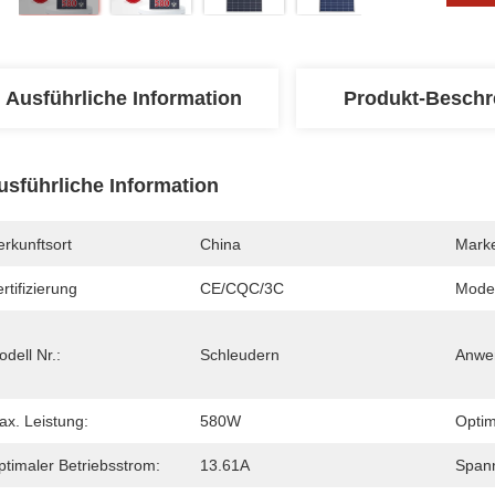
Ausführliche Information
Produkt-Beschr
usführliche Information
rkunftsort
China
Mark
rtifizierung
CE/CQC/3C
Mode
dell Nr.:
Schleudern
Anwe
ax. Leistung:
580W
Optim
ptimaler Betriebsstrom:
13.61A
Spann