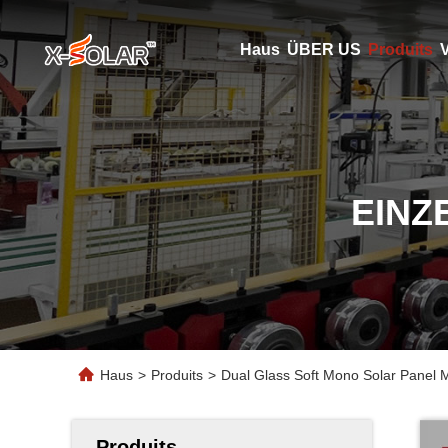
Haus
ÜBER US
Produits
V
EINZ
Haus
>
Produits
>
Dual Glass Soft Mono Solar Panel
Produits