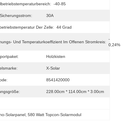
betriebstemperaturbereich:
-40-85
Sicherungsstrom:
30A
etriebstemperatur Der Zelle:
44 Grad
- 
ungs- Und Temperaturkoeffizient Im Offenen Stromkreis:
0,24%
portpaket:
Holzkisten
elsmarke:
X-Solar
ode:
8541420000
ungsgröße:
228.00cm * 114.00cm * 3.00cm
no-Solarpanel
, 
580 Watt Topcon-Solarmodul