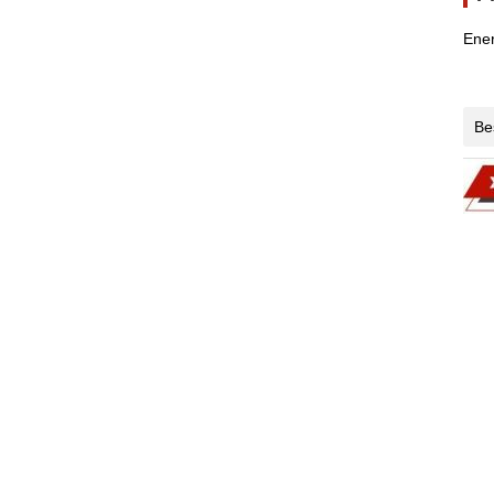
Ener
Be