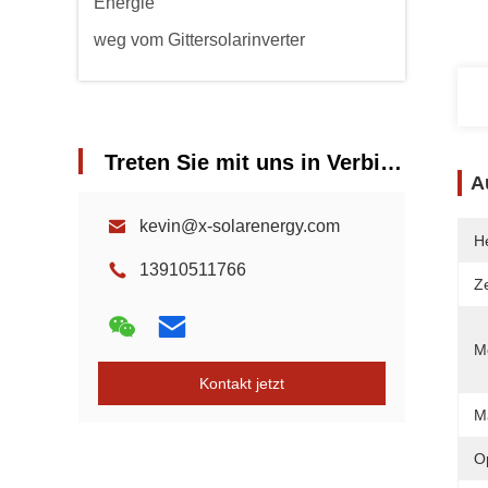
Energie
weg vom Gittersolarinverter
Treten Sie mit uns in Verbindung
A
kevin@x-solarenergy.com
He
13910511766
Ze
Mo
Kontakt jetzt
M
O