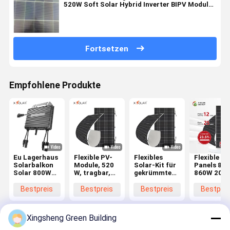
520W Soft Solar Hybrid Inverter BIPV Modul
mit optimaler Betriebsströmung 13.13A
Fortsetzen
Empfohlene Produkte
Eu Lagerhaus
Flexible PV-
Flexibles
Flexible PV
Solarbalkon
Module, 520
Solar-Kit für
Panels 80
Solar 800W
W, tragbar,
gekrümmte
860W 200
Balkon
leicht,
Dächer ohne
BIPV-
Kraftwerk Kit
dünnschichtig,
Penetration
Solarmodu
Bestpreis
Bestpreis
Bestpreis
Bestprei
Solar mit
weich,
mit leichte
Speicher
Solarzellen-
Konstrukti
Panel,
und
Xingsheng Green Building
monokristallines
minimale
Solarmodul,
Stromverl