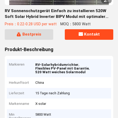
2
/
7
RV Sonnenschutzgerät Einfach zu installieren 520W
Soft Solar Hybrid Inverter BIPV Modul mit optimaler
Betriebsströmung 13.13A
Preis：0.22-0.28 USD per watt
MOQ：5800 Watt
Bestpreis
Kontakt
Produkt-Beschreibung
Markieren
,
RV-Solarhybridumrichter
,
Flexibles PV-Panel mit Garantie
520 Watt weiches Solarmodul
Herkunftsort
China
Lieferzeit
15 Tage nach Zahlung
Markenname
X-solar
Min
5800 Watt