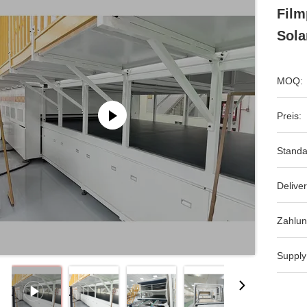
Film
Sola
MOQ:
Preis:
Standa
Deliver
Zahlun
Supply