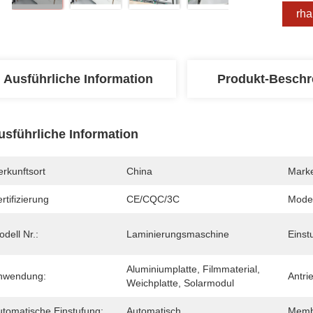
Erha
Ausführliche Information
Produkt-Beschr
usführliche Information
rkunftsort
China
Mark
rtifizierung
CE/CQC/3C
Mode
dell Nr.:
Laminierungsmaschine
Einst
Aluminiumplatte, Filmmaterial, 
nwendung:
Antri
Weichplatte, Solarmodul
utomatische Einstufung:
Automatisch
Memb