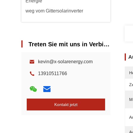
Energie
weg vom Gittersolarinverter
Treten Sie mit uns in Verbindung
A
kevin@x-solarenergy.com
He
13910511766
Ze
Mo
Kontakt jetzt
A
A