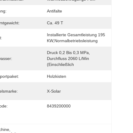
ung:
Antifalte
mtgewicht:
Ca. 49 T
Installierte Gesamtleistung 195 
:
KW,Normalbetriebsleistung
Druck 0,2 Bis 0,3 MPa, 
asser:
Durchfluss 2060 L/Min 
(einschließlich
portpaket:
Holzkisten
elsmarke:
X-Solar
ode:
8439200000
chine
, 