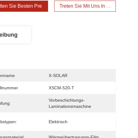
lten Sie Besten Preis
Treten Sie Mit Uns In Verbindung
eibung
enname
X-SOLAR
llnummer
XSCM-520-T
Vorbeschichtungs-
ufung:
Laminationsmaschine
ebstypen:
Elektrisch
ranmaterial:
Wärmeübertragungs-Film