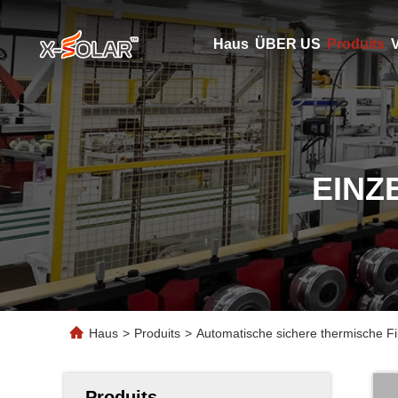
Haus
ÜBER US
Produits
V
EINZ
Haus
>
Produits
>
Automatische sichere thermische Fi
Produits