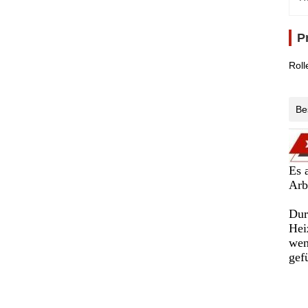
P
Roll
Be
Es 
Arb
Dur
Hei
wen
gef