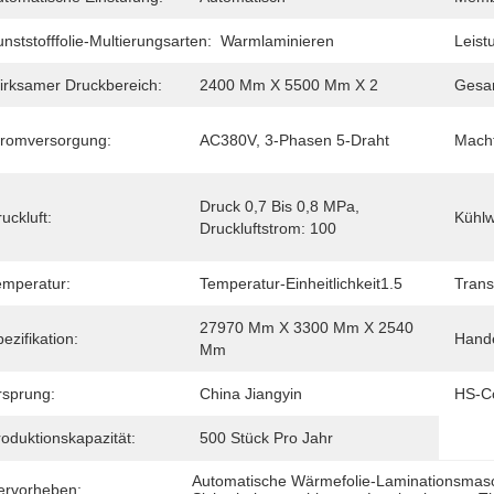
nststofffolie-Multierungsarten:
Warmlaminieren
Leist
irksamer Druckbereich:
2400 Mm X 5500 Mm X 2
Gesa
tromversorgung:
AC380V, 3-Phasen 5-Draht
Macht
Druck 0,7 Bis 0,8 MPa, 
uckluft:
Kühlw
Druckluftstrom: 100
emperatur:
Temperatur-Einheitlichkeit1.5
Trans
27970 Mm X 3300 Mm X 2540 
ezifikation:
Hand
Mm
rsprung:
China Jiangyin
HS-C
oduktionskapazität:
500 Stück Pro Jahr
Automatische Wärmefolie-Laminationsmas
ervorheben: