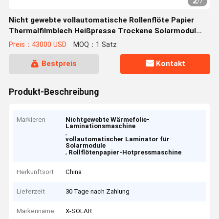
2
/
7
Nicht gewebte vollautomatische Rollenflöte Papier
Thermalfilmblech Heißpresse Trockene Solarmodul
Produktionslinie Laminationsmaschine
Preis：43000 USD
MOQ：1 Satz
Bestpreis
Kontakt
Produkt-Beschreibung
Markieren
Nichtgewebte Wärmefolie-
Laminationsmaschine
,
vollautomatischer Laminator für
Solarmodule
,
Rollflötenpapier-Hotpressmaschine
Herkunftsort
China
Lieferzeit
30 Tage nach Zahlung
Markenname
X-SOLAR