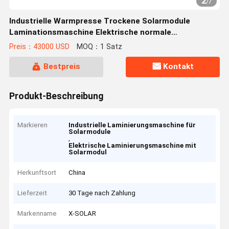
2
/
7
Industrielle Warmpresse Trockene Solarmodule
Laminationsmaschine Elektrische normale
Betriebsleistung
Preis：43000 USD
MOQ：1 Satz
Bestpreis
Kontakt
Produkt-Beschreibung
Markieren
Industrielle Laminierungsmaschine für
Solarmodule
,
Elektrische Laminierungsmaschine mit
Solarmodul
Herkunftsort
China
Lieferzeit
30 Tage nach Zahlung
Markenname
X-SOLAR