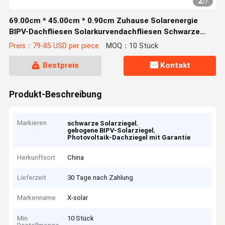
2
/
7
69.00cm * 45.00cm * 0.90cm Zuhause Solarenergie
BIPV-Dachfliesen Solarkurvendachfliesen Schwarze
Solarpaneele Dachfliesen Photovoltaik
Preis：79-85 USD per piece
MOQ：10 Stück
Bestpreis
Kontakt
Produkt-Beschreibung
Markieren
,
schwarze Solarziegel
,
gebogene BIPV-Solarziegel
Photovoltaik-Dachziegel mit Garantie
Herkunftsort
China
Lieferzeit
30 Tage nach Zahlung
Markenname
X-solar
Min
10 Stück