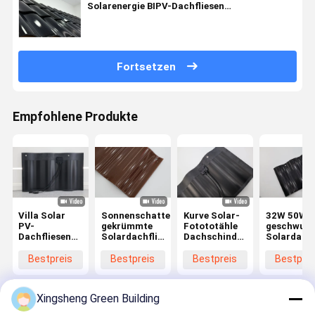
Solarenergie BIPV-Dachfliesen
Solarkurvendachfliesen Schwarze
Solarpaneele Dachfliesen Photovoltaik
Fortsetzen
Empfohlene Produkte
Villa Solar
Sonnenschatten
Kurve Solar-
32W 50W
PV-
gekrümmte
Fotototähle
geschwun
Dachfliesen
Solardachfliesen
Dachschindeln
Solardachf
gekrümmte
Kurzschluss
für
PV-
Farbe
Spannung
Gewächshaus
Solarflies
Bestpreis
Bestpreis
Bestpreis
Bestprei
Solarpaneel
8,62A
Sonnenschatten-
Max-
integrierte
Dünnfilm
Gerät
Systemsp
Photovoltaik-
BIPV
DC 1000 /
Xingsheng Green Building
Dachfliesen
Solarfliesen
1500V