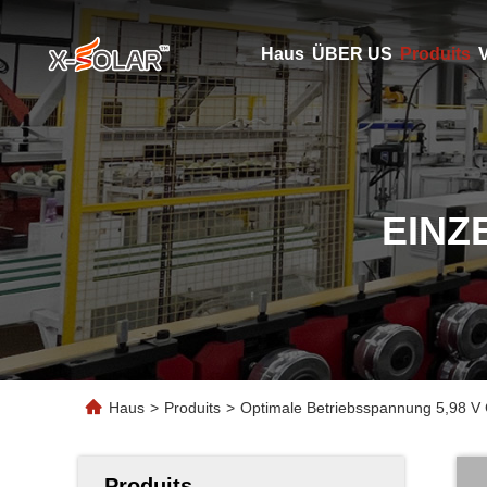
Haus
ÜBER US
Produits
V
EINZ
Haus
>
Produits
>
Optimale Betriebsspannung 5,98 V
Produits