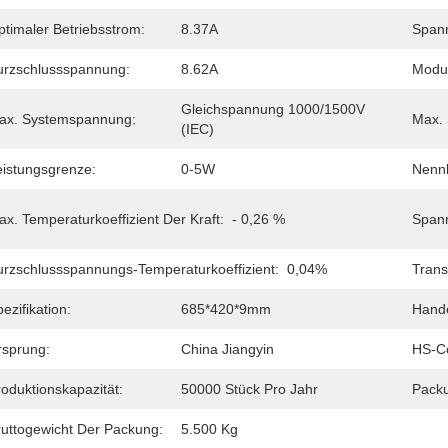
ptimaler Betriebsstrom:
8.37A
Spann
urzschlussspannung:
8.62A
Modul
Gleichspannung 1000/1500V 
ax. Systemspannung:
Max. 
(IEC)
eistungsgrenze:
0-5W
Nennb
x. Temperaturkoeffizient Der Kraft:
- 0,26 %
Spann
urzschlussspannungs-Temperaturkoeffizient:
0,04%
Trans
ezifikation:
685*420*9mm
Hand
rsprung:
China Jiangyin
HS-C
oduktionskapazität:
50000 Stück Pro Jahr
Pack
ruttogewicht Der Packung:
5.500 Kg