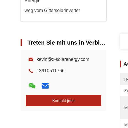
Energie
weg vom Gittersolarinverter
Treten Sie mit uns in Verbindung
kevin@x-solarenergy.com
A
13910511766
He
Ze
Kontakt jetzt
Mo
M