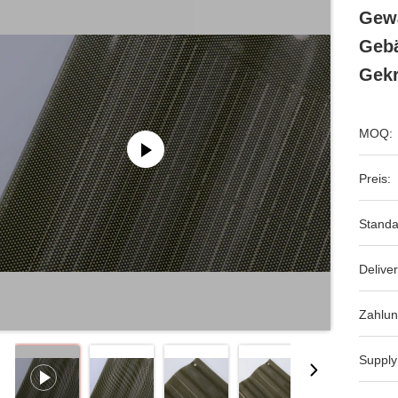
Gewä
Gebä
Gek
MOQ:
Preis:
Standa
Deliver
Zahlun
Supply