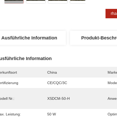
Erha
Ausführliche Information
Produkt-Beschr
usführliche Information
rkunftsort
China
Mark
rtifizierung
CE/CQC/3C
Mode
dell Nr.:
XSDCM-50-H
Anwe
ax. Leistung:
50 W
Optim