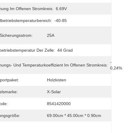
ung Im Offenen Stromkreis:
6.69V
betriebstemperaturbereich:
-40-85
Sicherungsstrom:
25A
etriebstemperatur Der Zelle:
44 Grad
- 
ungs- Und Temperaturkoeffizient Im Offenen Stromkreis:
0,24%
portpaket:
Holzkisten
elsmarke:
X-Solar
ode:
8541420000
ungsgröße:
69.00cm * 45.00cm * 0.90cm