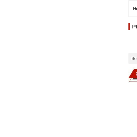
H
P
Be