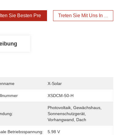
lten Sie Besten Preis
Treten Sie Mit Uns In Verbindung
eibung
enname
X-Solar
llnummer
XSDCM-50-H
Photovoltaik, Gewächshaus, 
ndung:
Sonnenschutzgerät, 
Vorhangwand, Dach
ale Betriebsspannung:
5.98 V