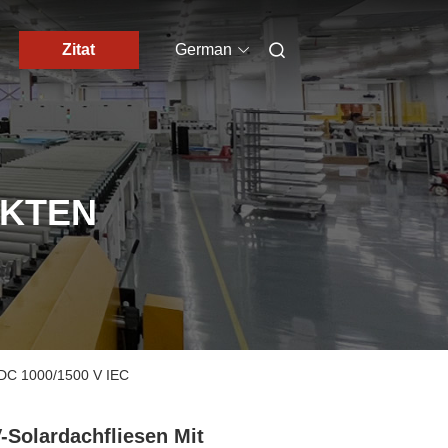
Zitat
German
UKTEN
 DC 1000/1500 V IEC
-Solardachfliesen Mit