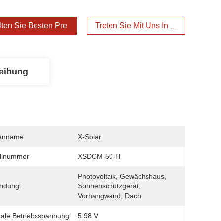
lten Sie Besten Preis
Treten Sie Mit Uns In Verbindung
eibung
enname
X-Solar
llnummer
XSDCM-50-H
Photovoltaik, Gewächshaus, 
ndung:
Sonnenschutzgerät, 
Vorhangwand, Dach
ale Betriebsspannung:
5.98 V