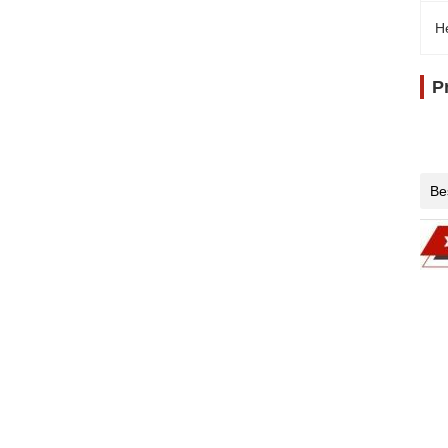
H
P
Be