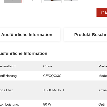
Erha
Ausführliche Information
Produkt-Beschr
usführliche Information
rkunftsort
China
Mark
rtifizierung
CE/CQC/3C
Mode
dell Nr.:
XSDCM-50-H
Anwe
ax. Leistung:
50 W
Optim