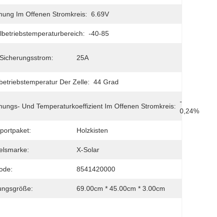
ung Im Offenen Stromkreis:
6.69V
betriebstemperaturbereich:
-40-85
Sicherungsstrom:
25A
etriebstemperatur Der Zelle:
44 Grad
- 
ungs- Und Temperaturkoeffizient Im Offenen Stromkreis:
0,24%
portpaket:
Holzkisten
elsmarke:
X-Solar
ode:
8541420000
ungsgröße:
69.00cm * 45.00cm * 3.00cm