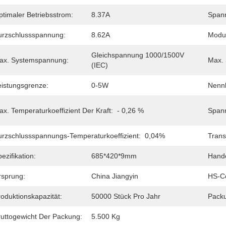
ptimaler Betriebsstrom:
8.37A
Spann
urzschlussspannung:
8.62A
Modul
Gleichspannung 1000/1500V 
ax. Systemspannung:
Max. 
(IEC)
eistungsgrenze:
0-5W
Nennb
x. Temperaturkoeffizient Der Kraft:
- 0,26 %
Spann
urzschlussspannungs-Temperaturkoeffizient:
0,04%
Trans
ezifikation:
685*420*9mm
Hand
rsprung:
China Jiangyin
HS-C
oduktionskapazität:
50000 Stück Pro Jahr
Pack
ruttogewicht Der Packung:
5.500 Kg