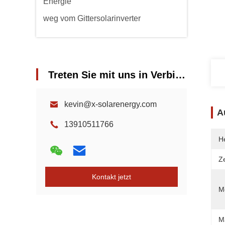
Energie
weg vom Gittersolarinverter
Treten Sie mit uns in Verbindung
kevin@x-solarenergy.com
A
13910511766
He
Ze
Kontakt jetzt
Mo
M