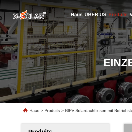
Haus
ÜBER US
Produits
V
EINZ
Haus
>
Produits
>
BIPV-Solardachfliesen mit Betrieb
Produits