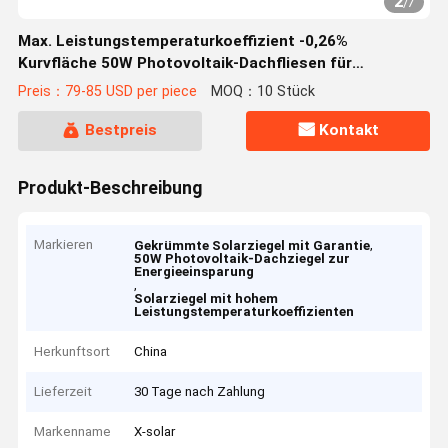
2
/
7
Max. Leistungstemperaturkoeffizient -0,26%
Kurvfläche 50W Photovoltaik-Dachfliesen für
Energieeinsparungen
Preis：79-85 USD per piece
MOQ：10 Stück
Bestpreis
Kontakt
Produkt-Beschreibung
Markieren
,
Gekrümmte Solarziegel mit Garantie
50W Photovoltaik-Dachziegel zur
Energieeinsparung
,
Solarziegel mit hohem
Leistungstemperaturkoeffizienten
Herkunftsort
China
Lieferzeit
30 Tage nach Zahlung
Markenname
X-solar