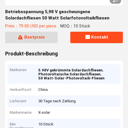
2
/
7
Betriebsspannung 5,98 V geschwungene
Solardachfliesen 50 Watt Solarfotovoltaikfliesen
Preis：79-85 USD per piece
MOQ：10 Stück
Bestpreis
Kontakt
Produkt-Beschreibung
Markieren
,
5.98V gekrümmte Solardachfliesen
,
Photovoltaische Solardachfliesen
50 Watt-Solar-Photovoltaik-Fliesen
Herkunftsort
China
Lieferzeit
30 Tage nach Zahlung
Markenname
X-solar
Min
10 Stück