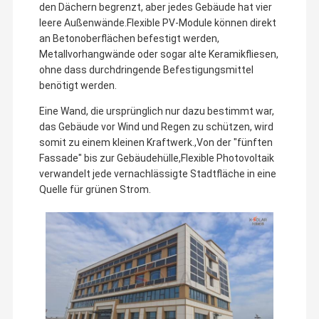
den Dächern begrenzt, aber jedes Gebäude hat vier
und -entwicklung abgeschlossen und mehr als 220 Patente
bipv Solarmodule
reserviert.TUV-Zertifizierung, CQC-Zertifizierung, CE-
leere Außenwände.Flexible PV-Module können direkt
Zertifizierung, 3C-Zertifizierung, IEC-Zertifizierung.
an Betonoberflächen befestigt werden,
BIPV-Produktionsmaschine
Unser Hauptsitz befindet sich in Peking, mit Vertrieb in
Metallvorhangwände oder sogar alte Keramikfliesen,
Shanghai, Guangzhou, Hongkong und Jiangyin.
ohne dass durchdringende Befestigungsmittel
Maschine zur Belastung von PV-Panels
Im Jahr 2024 erhielten wir den Titel des jährlichen
benötigt werden.
einflussreichen Photovoltaik-Entwicklungsunternehmens und
des Hightech-Hochwachstumsunternehmens in Chinas neuer
Lamellierende Maschine des thermischen Filmes
Energieindustrie.Unsere Partner sind auf der ganzen Welt
Eine Wand, die ursprünglich nur dazu bestimmt war,
verstreut., einschließlich CHN ENERGY, SPIC, CNBM JETION,
das Gebäude vor Wind und Regen zu schützen, wird
CONCH usw.
Schweißmaschine für Solarzellen
somit zu einem kleinen Kraftwerk.,Von der "fünften
Wir freuen uns darauf, eine Win-Win-Kooperation mit immer
mehr Partnern zu erreichen, um X-Solar Energy weltweit
Fassade" bis zur Gebäudehülle,Flexible Photovoltaik
Schrank zur Speicherung von Energie
bekannt zu machen.
verwandelt jede vernachlässigte Stadtfläche in eine
Quelle für grünen Strom.
weg vom Gittersolarinverter