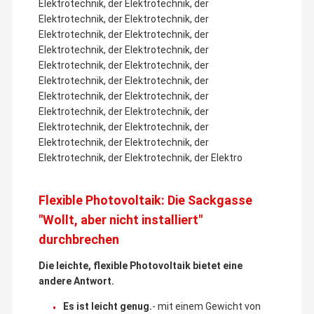
Elektrotechnik, der Elektrotechnik, der
Elektrotechnik, der Elektrotechnik, der
Elektrotechnik, der Elektrotechnik, der
Elektrotechnik, der Elektrotechnik, der
Elektrotechnik, der Elektrotechnik, der
Elektrotechnik, der Elektrotechnik, der
Elektrotechnik, der Elektrotechnik, der
Elektrotechnik, der Elektrotechnik, der
Elektrotechnik, der Elektrotechnik, der
Elektrotechnik, der Elektrotechnik, der
Elektrotechnik, der Elektrotechnik, der Elektro
Flexible Photovoltaik: Die Sackgasse
"Wollt, aber nicht installiert"
durchbrechen
Im Juli 2023 wurde die erste Demonstrationsfabrik des
Unternehmens, Jiangsu X-Solar Green-Building Technology Co.,
Die leichte, flexible Photovoltaik bietet eine
Zu Hause
Produkte
Videos
VR-Show
Ltd., im Jiangyin CNBM Jetion Industrial Park gegründet.Jiangsu
andere Antwort.
YuanTeng FengSheng Intelligente Fertigungstechnologie Co..,
Ltd., ein vollständig im Besitz des Unternehmens befindliches
Ausrüstungsunternehmen, lieferte die weltweit erste
Es ist leicht genug.
- mit einem Gewicht von
automatische Produktionslinie "drei in einem" für die Basis