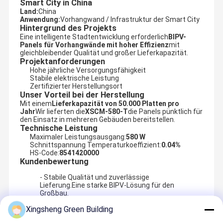
Smart City in China
Land:
China
Anwendung:
Vorhangwand / Infrastruktur der Smart City
Hintergrund des Projekts
Eine intelligente Stadtentwicklung erforderlich
BIPV-
Panels für Vorhangwände mit hoher Effizienz
mit
gleichbleibender Qualität und großer Lieferkapazität.
Projektanforderungen
Hohe jährliche Versorgungsfähigkeit
Stabile elektrische Leistung
Zertifizierter Herstellungsort
Unser Vorteil bei der Herstellung
Mit einem
Lieferkapazität von 50.000 Platten pro
Jahr
Wir lieferten die
XSCM-580-T
die Panels pünktlich für
den Einsatz in mehreren Gebäuden bereitstellen.
Technische Leistung
Maximaler Leistungsausgang:
580 W
Schnittspannung Temperaturkoeffizient:
0.04%
HS-Code:
8541420000
Kundenbewertung
- Stabile Qualität und zuverlässige
Lieferung.Eine starke BIPV-Lösung für den
Großbau.
Xingsheng Green Building