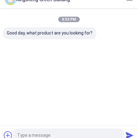
Empfohlene Produkte
8:53 PM
Good day, what product are you looking for?
Bestpreis
Bestpreis
Bestpreis
Bestprei
Startseite
Über uns
Kontakt
Desktop Site
Sitemap
Privacy policy
Qualität
BIPV-Solarkollektor
China Fabrik.Copyright © 2026 Jiangsu
X-solar Green Building Technology Co., Ltd.. All Rights Reserved.