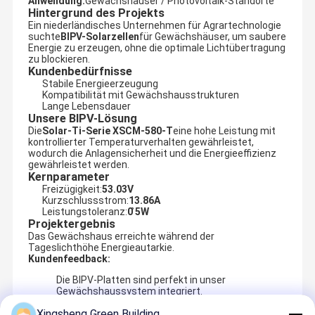
Anwendung:
Gewächshäuser / Photovoltaik-Standorte
Hintergrund des Projekts
Ein niederländisches Unternehmen für Agrartechnologie
suchte
BIPV-Solarzellen
für Gewächshäuser, um saubere
Energie zu erzeugen, ohne die optimale Lichtübertragung
zu blockieren.
Kundenbedürfnisse
Stabile Energieerzeugung
Kompatibilität mit Gewächshausstrukturen
Lange Lebensdauer
Unsere BIPV-Lösung
Die
Solar-Ti-Serie XSCM-580-T
eine hohe Leistung mit
kontrollierter Temperaturverhalten gewährleistet,
wodurch die Anlagensicherheit und die Energieeffizienz
gewährleistet werden.
Kernparameter
Freizügigkeit:
53.03V
Kurzschlussstrom:
13.86A
Leistungstoleranz:
0 ̊5W
Projektergebnis
Das Gewächshaus erreichte während der
Tageslichthöhe Energieautarkie.
Kundenfeedback:
Die BIPV-Platten sind perfekt in unser
Gewächshaussystem integriert.
Xingsheng Green Building