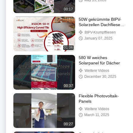
May 13, 2026
– keine Hindernisse
mehr.
00:17
50W gekrümmte BIPV-
Solarzellen Dachfliesen
Kurzschlussspannung
BIPV-Krumpffliesen
8,62A CE TUV
January 07, 2025
zertifiziert
01:06
580 W weiches
Solarpanel für Dächer
Weitere Videos
December 30, 2025
00:37
Flexible Photovoltaik-
Panels
Weitere Videos
March 11, 2025
00:27