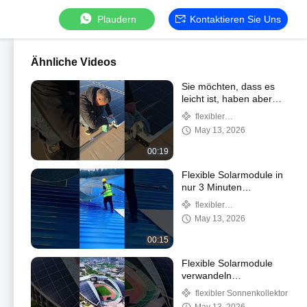
Plaudern
Kontaktieren Sie Uns
Ähnliche Videos
Sie möchten, dass es
leicht ist, haben aber
Angst, dass es nicht
flexibler
stark genug ist?
Sonnenkollektor
May 13, 2026
00:19
Flexible Solarmodule in
nur 3 Minuten
installieren – einfach
flexibler
und schnell.
Sonnenkollektor
May 13, 2026
00:15
Flexible Solarmodule
verwandeln
unregelmäßige Dächer in
flexibler Sonnenkollektor
Stromerzeugungsanlagen