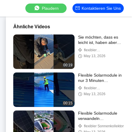
Plaudern
Kontaktieren Sie Uns
Ähnliche Videos
Sie möchten, dass es
leicht ist, haben aber
Angst, dass es nicht
flexibler
stark genug ist?
Sonnenkollektor
May 13, 2026
00:19
Flexible Solarmodule in
nur 3 Minuten
installieren – einfach
flexibler
und schnell.
Sonnenkollektor
May 13, 2026
00:15
Flexible Solarmodule
verwandeln
unregelmäßige Dächer in
flexibler Sonnenkollektor
Stromerzeugungsanlagen