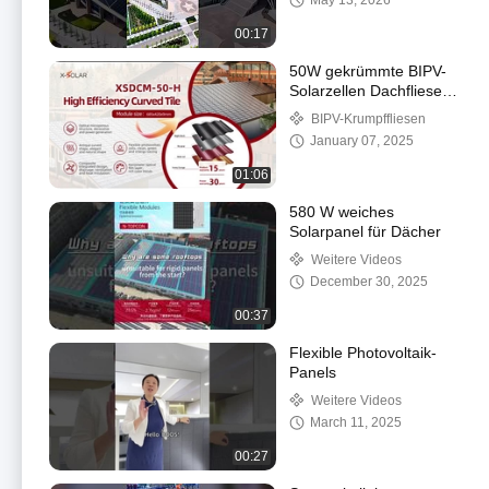
May 13, 2026
– keine Hindernisse
mehr.
00:17
50W gekrümmte BIPV-
Solarzellen Dachfliesen
Kurzschlussspannung
BIPV-Krumpffliesen
8,62A CE TUV
January 07, 2025
zertifiziert
01:06
580 W weiches
Solarpanel für Dächer
Weitere Videos
December 30, 2025
00:37
Flexible Photovoltaik-
Panels
Weitere Videos
March 11, 2025
00:27